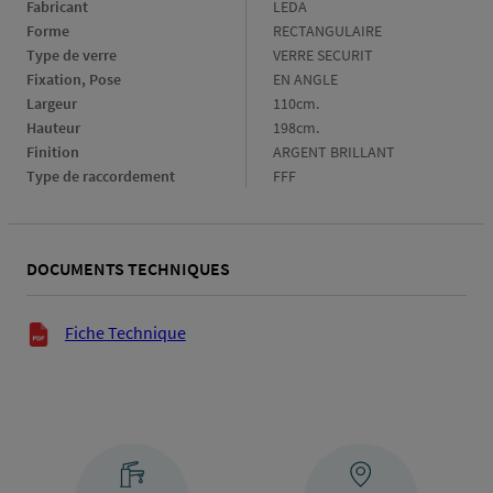
Fabricant
Fabricant
LEDA
Forme
Forme
RECTANGULAIRE
Type de verre
Type
VERRE SECURIT
de
Fixation, Pose
Fixation,
EN ANGLE
verre
Pose
Largeur
Largeur
110cm.
Hauteur
Hauteur
198cm.
Finition
Finition
ARGENT BRILLANT
Type de raccordement
Type
FFF
de
raccordement
DOCUMENTS TECHNIQUES
Documents techniques
Fiche Technique