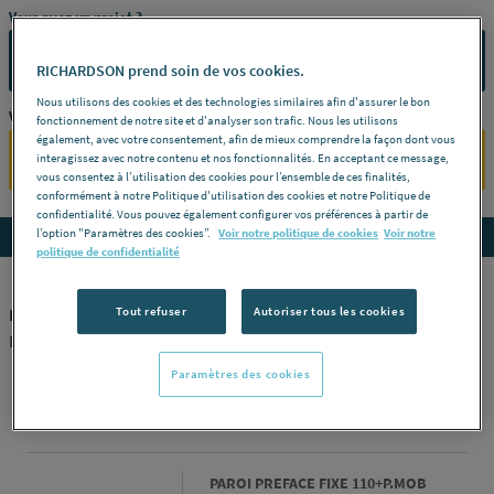
Vous avez un projet ?
CONTACTEZ-NOUS
RICHARDSON prend soin de vos cookies.
Nous utilisons des cookies et des technologies similaires afin d'assurer le bon
Vous êtes un professionnel ?
fonctionnement de notre site et d'analyser son trafic. Nous les utilisons
également, avec votre consentement, afin de mieux comprendre la façon dont vous
SE CONNECTER
interagissez avec notre contenu et nos fonctionnalités. En acceptant ce message,
vous consentez à l’utilisation des cookies pour l’ensemble de ces finalités,
conformément à notre Politique d'utilisation des cookies et notre Politique de
confidentialité. Vous pouvez également configurer vos préférences à partir de
l’option "Paramètres des cookies”.
Voir notre politique de cookies
Voir notre
Accedez aux détails du produit
politique de confidentialité
PAROI PREFACE FIXE 110+P.MOB L13PR512533
Tout refuser
Autoriser tous les cookies
LEDA
Paramètres des cookies
INFORMATIONS GÉNÉRALES
Informations générales
PAROI PREFACE FIXE 110+P.MOB