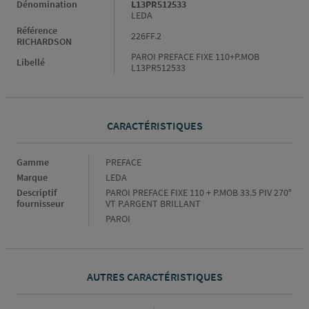
Dénomination
L13PR512533
LEDA
Référence
226FF.2
RICHARDSON
PAROI PREFACE FIXE 110+P.MOB
Libellé
L13PR512533
CARACTÉRISTIQUES
Caractéristiques
Gamme
PREFACE
Marque
LEDA
Descriptif
PAROI PREFACE FIXE 110 + P.MOB 33.5 PIV 270°
fournisseur
VT P.ARGENT BRILLANT
PAROI
AUTRES CARACTÉRISTIQUES