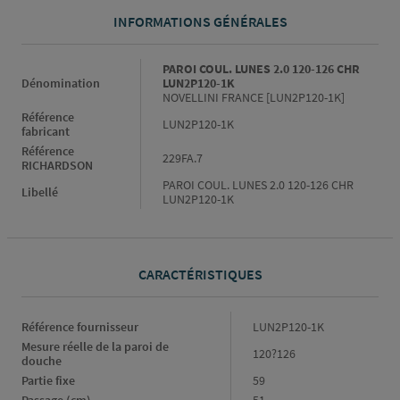
INFORMATIONS GÉNÉRALES
Informations générales
PAROI COUL. LUNES 2.0 120-126 CHR
Dénomination
LUN2P120-1K
NOVELLINI FRANCE [LUN2P120-1K]
Référence
LUN2P120-1K
fabricant
Référence
229FA.7
RICHARDSON
PAROI COUL. LUNES 2.0 120-126 CHR
Libellé
LUN2P120-1K
CARACTÉRISTIQUES
Caractéristiques
Référence fournisseur
LUN2P120-1K
Mesure réelle de la paroi de
120?126
douche
Partie fixe
59
Passage (cm)
51