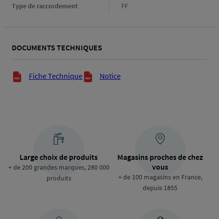
Type de raccordement
Type
FF
de
raccordement
DOCUMENTS TECHNIQUES
Documents techniques
Fiche Technique
Notice
Large choix de produits
Magasins proches de chez
vous
+ de 200 grandes marques, 280 000
+ de 100 magasins en France,
produits
depuis 1855