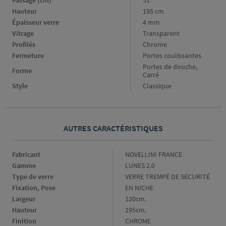
Hauteur
195 cm
Épaisseur verre
4 mm
Vitrage
Transparent
Profilés
Chrome
Fermeture
Portes coulissantes
Portes de douche,
Forme
Carré
Style
Classique
AUTRES CARACTÉRISTIQUES
Fabricant
Fabricant
NOVELLINI FRANCE
Gamme
Gamme
LUNES 2.0
Type de verre
Type
VERRE TREMPÉ DE SÉCURITÉ
de
Fixation, Pose
Fixation,
EN NICHE
verre
Pose
Largeur
Largeur
120cm.
Hauteur
Hauteur
195cm.
Finition
Finition
CHROME