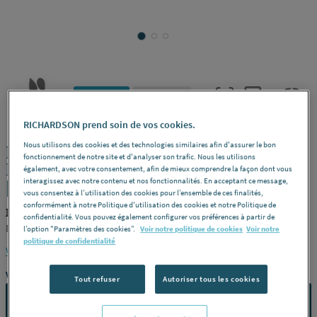
NOVELLINI
REF : 229FA
RICHARDSON prend soin de vos cookies.
Nous utilisons des cookies et des technologies similaires afin d'assurer le bon
PAROI COUL. LUNES 2.0 120-126 CHR
fonctionnement de notre site et d'analyser son trafic. Nous les utilisons
LUN2P120-1K NOVELLINI FRANCE
également, avec votre consentement, afin de mieux comprendre la façon dont vous
[LUN2P120-1K]
interagissez avec notre contenu et nos fonctionnalités. En acceptant ce message,
vous consentez à l’utilisation des cookies pour l’ensemble de ces finalités,
conformément à notre Politique d'utilisation des cookies et notre Politique de
NOVELLINI LUN2P120-1K
confidentialité. Vous pouvez également configurer vos préférences à partir de
NOVELLINI FRANCE [LUN2P120-1K]
l’option "Paramètres des cookies”.
Voir notre politique de cookies
Voir notre
politique de confidentialité
Voir la description complète
Vous avez un projet ?
Tout refuser
Autoriser tous les cookies
CONTACTEZ-NOUS