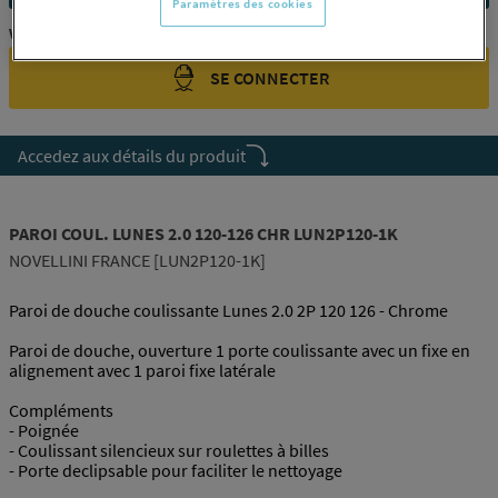
Paramètres des cookies
Vous êtes un professionnel ?
SE CONNECTER
Accedez aux détails du produit
PAROI COUL. LUNES 2.0 120-126 CHR LUN2P120-1K
NOVELLINI FRANCE [LUN2P120-1K]
Paroi de douche coulissante Lunes 2.0 2P 120 126 - Chrome
Paroi de douche, ouverture 1 porte coulissante avec un fixe en
alignement avec 1 paroi fixe latérale
Compléments
- Poignée
- Coulissant silencieux sur roulettes à billes
- Porte declipsable pour faciliter le nettoyage