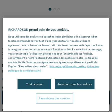
RICHARDSON prend soin de vos cookies.
NOVELLINI
REF : 229WM
Nous utilisons des cookies et des technologies similaires afin d'assurer le bon
fonctionnement de notre site et d'analyser son trafic. Nous les utilisons
également, avec votre consentement, afin de mieux comprendre la façon dont vous
PAROI COUL 2V+1F 96-102 GCHE VTR
interagissez avec notre contenu et nos fonctionnalités. En acceptant ce message,
vous consentez à l’utilisation des cookies pour l’ensemble de ces finalités,
LUN3PH96S-1K NOVELLINI FRANCE
conformément à notre Politique d'utilisation des cookies et notre Politique de
confidentialité. Vous pouvez également configurer vos préférences à partir de
NOVELLINI LUN3PH96S-1K
l’option "Paramètres des cookies”.
Voir notre politique de cookies
Voir notre
NOVELLINI FRANCE
politique de confidentialité
Voir la description complète
Tout refuser
Autoriser tous les cookies
Vous avez un projet ?
CONTACTEZ-NOUS
Paramètres des cookies
Vous êtes un professionnel ?