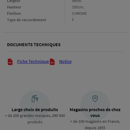
Largeur
Largeur
96cm.
Hauteur
Hauteur
195cm.
Finition
Finition
CHROME
Type de raccordement
Type
F
de
raccordement
DOCUMENTS TECHNIQUES
Documents techniques
Fiche Technique
Notice
Large choix de produits
Magasins proches de chez
vous
+ de 200 grandes marques, 280 000
+ de 100 magasins en France,
produits
depuis 1855