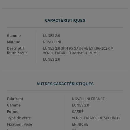
CARACTÉRISTIQUES
Caractéristiques
Gamme
LUNES 2.0
Marque
NOVELLINI
Descriptif
LUNES 2.0 3PH 96 GAUCHE EXT.96-102 CM
fournisseur
VERRE TREMPE TRANSP.CHROME
LUNES 2.0
AUTRES CARACTÉRISTIQUES
Fabricant
Fabricant
NOVELLINI FRANCE
Gamme
Gamme
LUNES 2.0
Forme
Forme
CARRÉ
Type de verre
Type
VERRE TREMPÉ DE SÉCURITÉ
de
Fixation, Pose
Fixation,
EN NICHE
verre
Pose