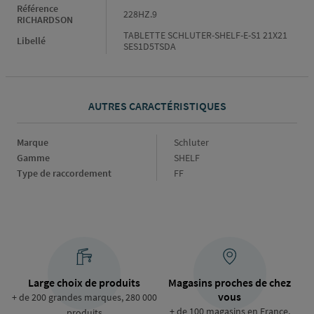
Référence
228HZ.9
RICHARDSON
TABLETTE SCHLUTER-SHELF-E-S1 21X21
Libellé
SES1D5TSDA
AUTRES CARACTÉRISTIQUES
Marque
Marque
Schluter
Gamme
Gamme
SHELF
Type de raccordement
Type
FF
de
raccordement
Large choix de produits
Magasins proches de chez
vous
+ de 200 grandes marques, 280 000
+ de 100 magasins en France,
produits