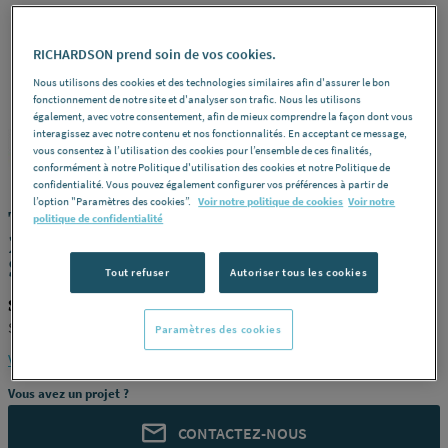
RICHARDSON prend soin de vos cookies.
Nous utilisons des cookies et des technologies similaires afin d'assurer le bon
fonctionnement de notre site et d'analyser son trafic. Nous les utilisons
également, avec votre consentement, afin de mieux comprendre la façon dont vous
interagissez avec notre contenu et nos fonctionnalités. En acceptant ce message,
SCHLUTER
REF : 228HZ
vous consentez à l’utilisation des cookies pour l’ensemble de ces finalités,
conformément à notre Politique d'utilisation des cookies et notre Politique de
confidentialité. Vous pouvez également configurer vos préférences à partir de
l’option "Paramètres des cookies”.
Voir notre politique de cookies
Voir notre
TABLETTE SCHLUTER-SHELF-E-S1
politique de confidentialité
21X21 SES1D5TSDA SCHLUTER
SYSTEMS [SES1D5TSDA]
Tout refuser
Autoriser tous les cookies
SCHLUTER SES1D5TSDA
SCHLUTER SYSTEMS [SES1D5TSDA]
Paramètres des cookies
Voir la description complète
Vous avez un projet ?
CONTACTEZ-NOUS