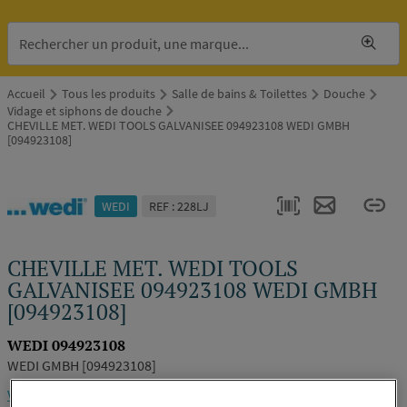
Accueil
Tous les produits
Salle de bains & Toilettes
Douche
Vidage et siphons de douche
CHEVILLE MET. WEDI TOOLS GALVANISEE 094923108 WEDI GMBH
[094923108]
WEDI
REF : 228LJ
CHEVILLE MET. WEDI TOOLS
GALVANISEE 094923108 WEDI GMBH
[094923108]
WEDI 094923108
WEDI GMBH [094923108]
Voir la description complète