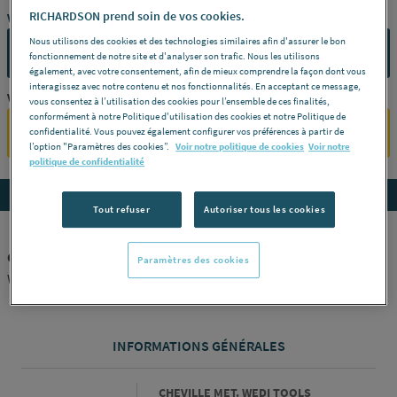
RICHARDSON prend soin de vos cookies.
Vous avez un projet ?
Nous utilisons des cookies et des technologies similaires afin d'assurer le bon
CONTACTEZ-NOUS
fonctionnement de notre site et d'analyser son trafic. Nous les utilisons
également, avec votre consentement, afin de mieux comprendre la façon dont vous
interagissez avec notre contenu et nos fonctionnalités. En acceptant ce message,
Vous êtes un professionnel ?
vous consentez à l’utilisation des cookies pour l’ensemble de ces finalités,
conformément à notre Politique d'utilisation des cookies et notre Politique de
SE CONNECTER
confidentialité. Vous pouvez également configurer vos préférences à partir de
l’option "Paramètres des cookies”.
Voir notre politique de cookies
Voir notre
politique de confidentialité
Accedez aux détails du produit
Tout refuser
Autoriser tous les cookies
CHEVILLE MET. WEDI TOOLS GALVANISEE 094923108
Paramètres des cookies
WEDI GMBH [094923108]
INFORMATIONS GÉNÉRALES
Informations générales
CHEVILLE MET. WEDI TOOLS