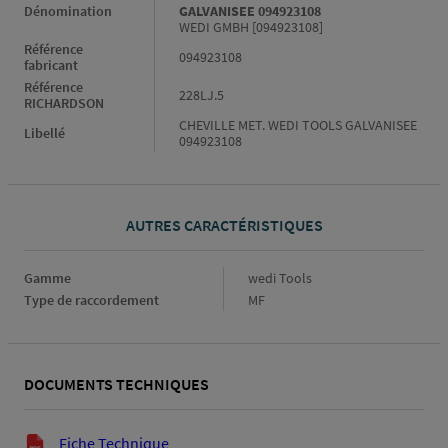
Dénomination
GALVANISEE 094923108
WEDI GMBH [094923108]
Référence
094923108
fabricant
Référence
228LJ.5
RICHARDSON
CHEVILLE MET. WEDI TOOLS GALVANISEE
Libellé
094923108
AUTRES CARACTÉRISTIQUES
Gamme
Gamme
wedi Tools
Type de raccordement
Type
MF
de
raccordement
DOCUMENTS TECHNIQUES
Documents techniques
Fiche Technique