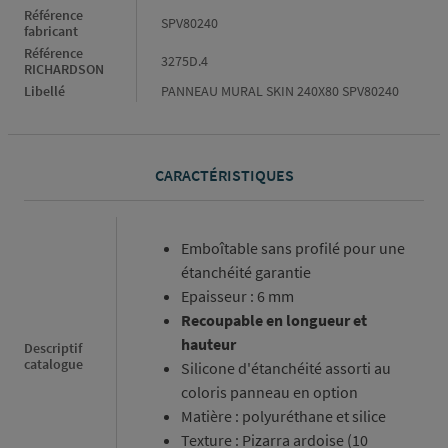
Référence
SPV80240
fabricant
Référence
3275D.4
RICHARDSON
Libellé
PANNEAU MURAL SKIN 240X80 SPV80240
CARACTÉRISTIQUES
Caractéristiques
Emboîtable sans profilé pour une
étanchéité garantie
Epaisseur : 6 mm
Recoupable en longueur et
hauteur
Descriptif
catalogue
Silicone d'étanchéité assorti au
coloris panneau en option
Matière : polyuréthane et silice
Texture : Pizarra ardoise (10