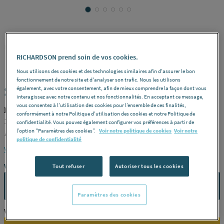
FIORA
REF : 3275D
RICHARDSON prend soin de vos cookies.
Nous utilisons des cookies et des technologies similaires afin d'assurer le bon
fonctionnement de notre site et d'analyser son trafic. Nous les utilisons
SKIN - Panneau d'habillage mural
également, avec votre consentement, afin de mieux comprendre la façon dont vous
interagissez avec notre contenu et nos fonctionnalités. En acceptant ce message,
vous consentez à l’utilisation des cookies pour l’ensemble de ces finalités,
FIORA SPV80240
conformément à notre Politique d'utilisation des cookies et notre Politique de
10 textures et plusieurs couleurs -
Dimensions
L 240 x l 80 cm -
confidentialité. Vous pouvez également configurer vos préférences à partir de
l’option "Paramètres des cookies”.
Voir notre politique de cookies
Voir notre
Référence
SPV80240
politique de confidentialité
Voir la description complète
Vous avez un projet ?
Tout refuser
Autoriser tous les cookies
CONTACTEZ-NOUS
Paramètres des cookies
Vous êtes un professionnel ?