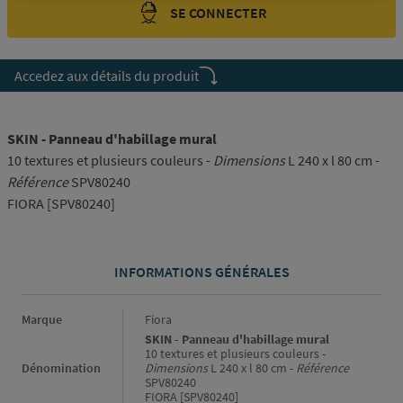
SE CONNECTER
Accedez aux détails du produit
SKIN - Panneau d'habillage mural
10 textures et plusieurs couleurs -
Dimensions
L 240 x l 80 cm -
Référence
SPV80240
FIORA [SPV80240]
INFORMATIONS GÉNÉRALES
Informations générales
Marque
Fiora
SKIN - Panneau d'habillage mural
10 textures et plusieurs couleurs -
Dénomination
Dimensions
L 240 x l 80 cm -
Référence
SPV80240
FIORA [SPV80240]