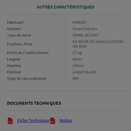
AUTRES CARACTÉRISTIQUES
Fabricant
Fabricant
KINEDO
Gamme
Gamme
Smart Express
Type de verre
Type
VERRE SECURIT
de
Fixation,
EN NICHE/EN ANGLE/CONTRE
Fixation, Pose
verre
Pose
UN MUR
Poids de l'unité interne
Poids
27 kg
de
Largeur
Largeur
80cm.
l'unité
Hauteur
Hauteur
190cm.
interne
Finition
Finition
LAQUÉ BLANC
Type de raccordement
Type
MM
de
raccordement
DOCUMENTS TECHNIQUES
Documents techniques
Fiche Technique
Notice