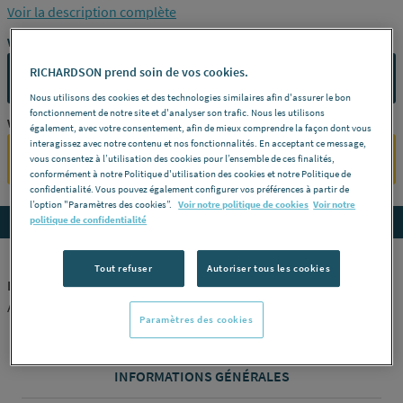
Voir la description complète
Vous avez un projet ?
RICHARDSON prend soin de vos cookies.
CONTACTEZ-NOUS
Nous utilisons des cookies et des technologies similaires afin d'assurer le bon
fonctionnement de notre site et d'analyser son trafic. Nous les utilisons
Vous êtes un professionnel ?
également, avec votre consentement, afin de mieux comprendre la façon dont vous
interagissez avec notre contenu et nos fonctionnalités. En acceptant ce message,
SE CONNECTER
vous consentez à l’utilisation des cookies pour l’ensemble de ces finalités,
conformément à notre Politique d'utilisation des cookies et notre Politique de
confidentialité. Vous pouvez également configurer vos préférences à partir de
l’option "Paramètres des cookies”.
Voir notre politique de cookies
Voir notre
Accedez aux détails du produit
politique de confidentialité
Tout refuser
Autoriser tous les cookies
PAROI SMART EXPRESS 2P 80 V.TR/BLC PA1940BTNE
AQUAPRODUCTION KINEDO [PA1940BTNE]
Paramètres des cookies
INFORMATIONS GÉNÉRALES