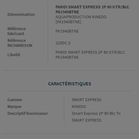
Informations générales
PAROI SMART EXPRESS 2P 80 V.TR/BLC
PA1940BTNE
Dénomination
AQUAPRODUCTION KINEDO
[PA1940BTNE]
Référence
PA1940BTNE
fabricant
Référence
229DC.5
RICHARDSON
PAROI SMART EXPRESS 2P 80 V.TR/BLC
Libellé
PA1940BTNE
CARACTÉRISTIQUES
Caractéristiques
Gamme
SMART EXPRESS
Marque
KINEDO
Descriptif fournisseur
Smart Express 2P 80 Blc Tn
SMART EXPRESS