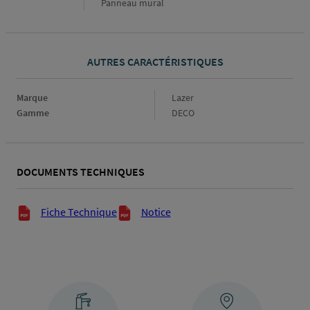
Panneau mural
AUTRES CARACTÉRISTIQUES
Marque
Marque
Lazer
Gamme
Gamme
DECO
DOCUMENTS TECHNIQUES
Documents techniques
Fiche Technique
Notice