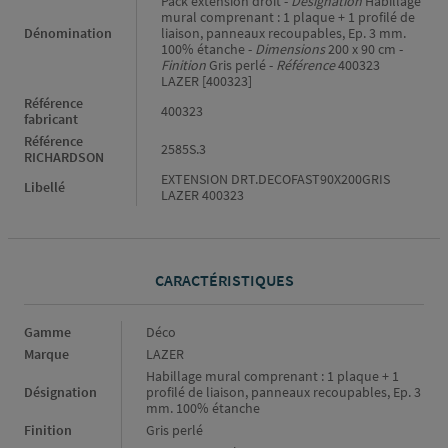
Pack extension droit -
Désignation
Habillage
mural comprenant : 1 plaque + 1 profilé de
Dénomination
liaison, panneaux recoupables, Ep. 3 mm.
100% étanche -
Dimensions
200 x 90 cm -
Finition
Gris perlé -
Référence
400323
LAZER [400323]
Référence
400323
fabricant
Référence
2585S.3
RICHARDSON
EXTENSION DRT.DECOFAST90X200GRIS
Libellé
LAZER 400323
CARACTÉRISTIQUES
Caractéristiques
Gamme
Déco
Marque
LAZER
Habillage mural comprenant : 1 plaque + 1
Désignation
profilé de liaison, panneaux recoupables, Ep. 3
mm. 100% étanche
Finition
Gris perlé