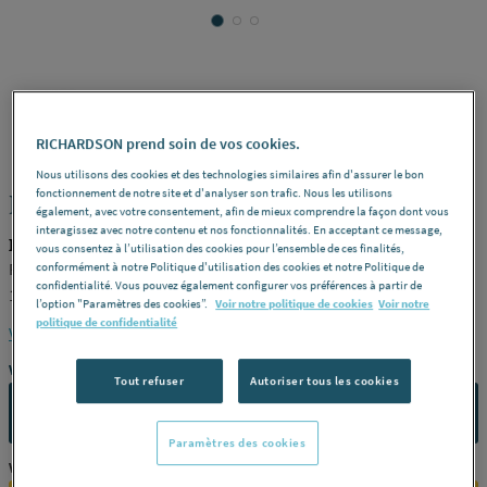
LAZER
REF : 2585S
RICHARDSON prend soin de vos cookies.
Nous utilisons des cookies et des technologies similaires afin d'assurer le bon
fonctionnement de notre site et d'analyser son trafic. Nous les utilisons
DECOFAST - Panneau mural
également, avec votre consentement, afin de mieux comprendre la façon dont vous
interagissez avec notre contenu et nos fonctionnalités. En acceptant ce message,
LAZER 400323
vous consentez à l’utilisation des cookies pour l’ensemble de ces finalités,
Pack extension droit -
Désignation
Habillage mural comprenant :
conformément à notre Politique d'utilisation des cookies et notre Politique de
confidentialité. Vous pouvez également configurer vos préférences à partir de
1 plaque + 1 profilé de liaison, panneaux recoupables, Ep. 3 mm.
l’option "Paramètres des cookies”.
Voir notre politique de cookies
Voir notre
100% étanche -
Dimensions
200 x 90 cm -
Finition
Gris perlé -
politique de confidentialité
Voir la description complète
Référence
400323
Vous avez un projet ?
Tout refuser
Autoriser tous les cookies
CONTACTEZ-NOUS
Paramètres des cookies
Vous êtes un professionnel ?