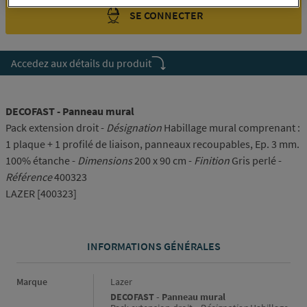
SE CONNECTER
Accedez aux détails du produit
DECOFAST - Panneau mural
Pack extension droit -
Désignation
Habillage mural comprenant :
1 plaque + 1 profilé de liaison, panneaux recoupables, Ep. 3 mm.
100% étanche -
Dimensions
200 x 90 cm -
Finition
Gris perlé -
Référence
400323
LAZER [400323]
INFORMATIONS GÉNÉRALES
Informations générales
Marque
Lazer
DECOFAST - Panneau mural