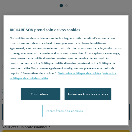
RICHARDSON prend soin de vos cookies.
SCHLUTER
REF : 249FW
Nous utilisons des cookies et des technologies similaires afin d'assurer le bon
fonctionnement de notre site et d'analyser son trafic. Nous les utilisons
également, avec votre consentement, afin de mieux comprendre la façon dont vous
SHELF-E - Tablette
interagissez avec notre contenu et nos fonctionnalités. En acceptant ce message,
vous consentez à l’utilisation des cookies pour l’ensemble de ces finalités,
conformément à notre Politique d'utilisation des cookies et notre Politique de
SCHLUTER SES2D5MBW
confidentialité. Vous pouvez également configurer vos préférences à partir de
Description
Tablette en aluminium mat blanc forme
l’option "Paramètres des cookies”.
Voir notre politique de cookies
Voir notre
politique de confidentialité
pentagonale, pour mur carrelé. Dispose de languettes d'ancrage
de 2 mm d'épaisseur - 19,5 x 19,5 cm -
Références
SES2D5MBW
Voir la description complète
Tout refuser
Autoriser tous les cookies
Vous avez un projet ?
Paramètres des cookies
CONTACTEZ-NOUS
Vous êtes un professionnel ?