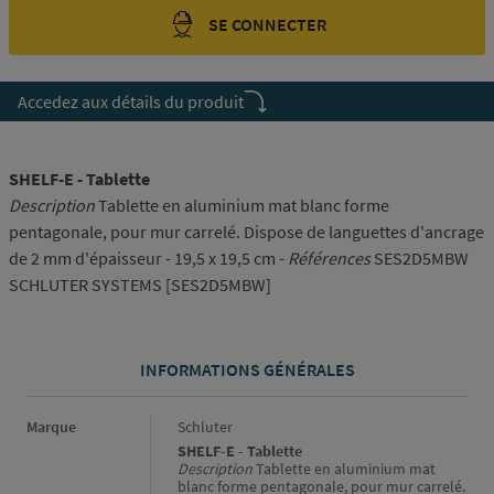
SE CONNECTER
Accedez aux détails du produit
SHELF-E - Tablette
Description
Tablette en aluminium mat blanc forme
pentagonale, pour mur carrelé. Dispose de languettes d'ancrage
de 2 mm d'épaisseur - 19,5 x 19,5 cm -
Références
SES2D5MBW
SCHLUTER SYSTEMS [SES2D5MBW]
INFORMATIONS GÉNÉRALES
Informations générales
Marque
Schluter
SHELF-E - Tablette
Description
Tablette en aluminium mat
blanc forme pentagonale, pour mur carrelé.