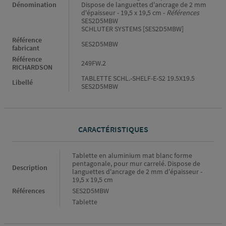
Dénomination
Dispose de languettes d'ancrage de 2 mm
d'épaisseur - 19,5 x 19,5 cm -
Références
SES2D5MBW
SCHLUTER SYSTEMS [SES2D5MBW]
Référence
SES2D5MBW
fabricant
Référence
249FW.2
RICHARDSON
TABLETTE SCHL.-SHELF-E-S2 19.5X19.5
Libellé
SES2D5MBW
CARACTÉRISTIQUES
Caractéristiques
Tablette en aluminium mat blanc forme
pentagonale, pour mur carrelé. Dispose de
Description
languettes d'ancrage de 2 mm d'épaisseur -
19,5 x 19,5 cm
Références
SES2D5MBW
Tablette