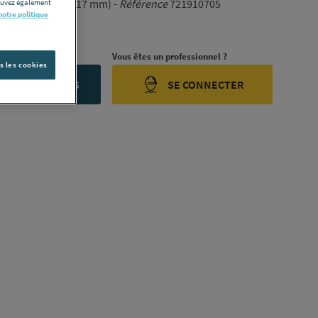
ø 16 x 3/8" (12 x 17 mm) -
Référence
721910705
pouvez également
notre politique
ription complète
rojet ?
Vous êtes un professionnel ?
s les cookies
ONTACTEZ-NOUS
SE CONNECTER