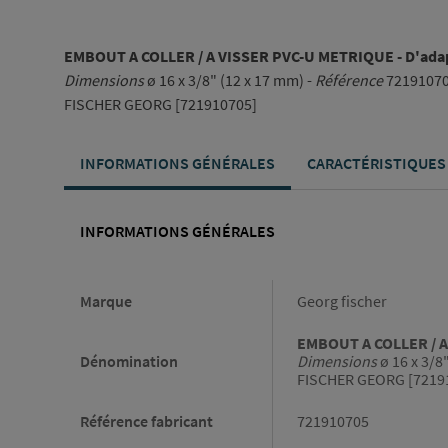
EMBOUT A COLLER / A VISSER PVC-U METRIQUE - D'adapt
Dimensions
ø 16 x 3/8" (12 x 17 mm) -
Référence
7219107
FISCHER GEORG [721910705]
INFORMATIONS GÉNÉRALES
CARACTÉRISTIQUES
INFORMATIONS GÉNÉRALES
Informations générales
Marque
Georg fischer
EMBOUT A COLLER / A 
Dénomination
Dimensions
ø 16 x 3/8
FISCHER GEORG [7219
Référence fabricant
721910705