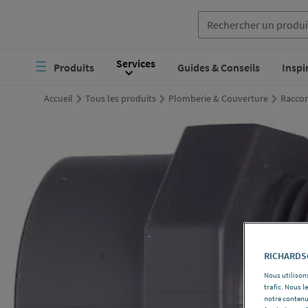
Aller
au
Navigation
Services
contenu
Produits
Guides & Conseils
Inspi
principale
principal
Accueil
Tous les produits
Plomberie & Couverture
Raccor
RICHARDSO
Nous utilisons
trafic. Nous 
notre contenu