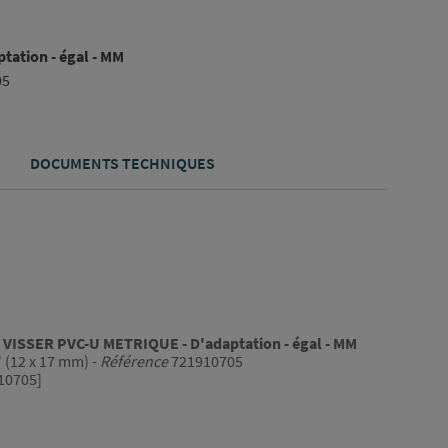
ation - égal - MM
05
DOCUMENTS TECHNIQUES
VISSER PVC-U METRIQUE - D'adaptation - égal - MM
" (12 x 17 mm) -
Référence
721910705
10705]