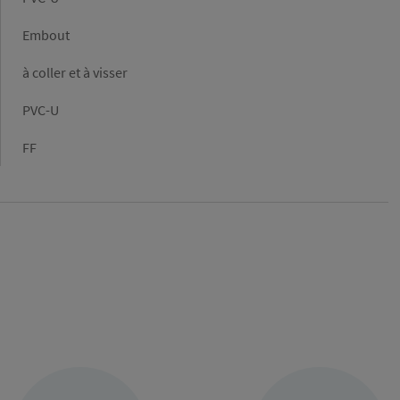
Forme
Embout
Raccordement
à coller et à visser
Matière
PVC-U
Type
FF
de
raccordement