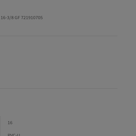
16-3/8 GF 721910705
Diamètre
16
(mm)
Gamme
PVC-U