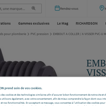
Rendez-vous
rations
Gammes exclusives
Le Mag
RICHARDSON
ds pour plomberie
PVC pression
EMBOUT A COLLER / A VISSER PVC-U ME
EMB
VIS
METR
- ég
N prend soin de vos cookies.
 des cookies et des technologies similaires afin d'assurer le bon fonctionnement de notre site et 
les utilisons également, avec votre consentement, afin de mieux comprendre la façon dont vous int
GF 721910
 et nos fonctionnalités. En acceptant ce message, vous consentez à l’utilisation des cookies pour 