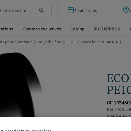
Rendez-vous
rations
Gammes exclusives
Le Mag
RICHARDSON
ds pour plomberie
Polyéthylène
ECOFIT - Pièce folle PE100 (G41)
ECOF
PE10
GF 193480
Pour rob.546
métrique -
D
Voir la desc
N prend soin de vos cookies.