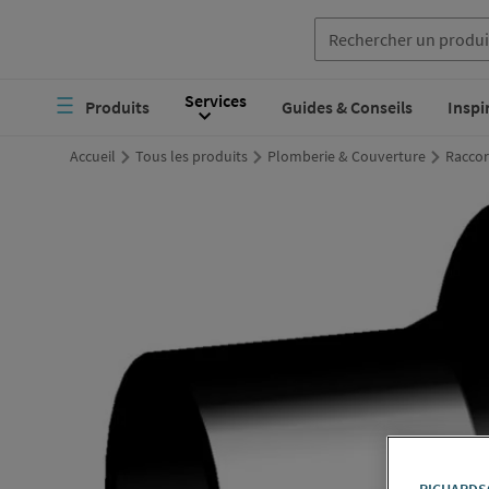
Aller
au
Navigation
Services
contenu
Produits
Guides & Conseils
Inspi
principale
principal
Accueil
Tous les produits
Plomberie & Couverture
Raccor
RICHARDSO