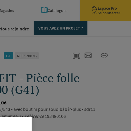
Espace Pro
Magasins
Catalogues
Se connecter
Nous rejoindre
VOUS AVEZ UN PROJET ?
GF
REF : 2883B
IT - Pièce folle
0 (G41)
106
/543 - avec bout m pour soud.bàb ir-plus - sdr11
iamètre
50 -
Référence
193480106
ription complète