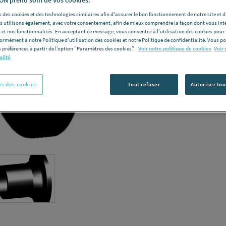
Vous avez un p
 des cookies et des technologies similaires afin d'assurer le bon fonctionnement de notre site et 
les utilisons également, avec votre consentement, afin de mieux comprendre la façon dont vous int
C
 et nos fonctionnalités. En acceptant ce message, vous consentez à l’utilisation des cookies pour 
formément à notre Politique d'utilisation des cookies et notre Politique de confidentialité. Vous 
 préférences à partir de l’option "Paramètres des cookies”.
Voir notre politique de cookies
Voir 
alité
s des cookies
Tout refuser
Autoriser tou