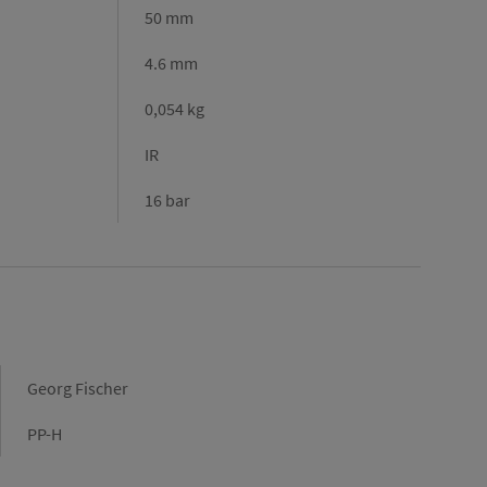
50 mm
4.6 mm
0,054 kg
IR
16 bar
Marque
Georg Fischer
Gamme
PP-H