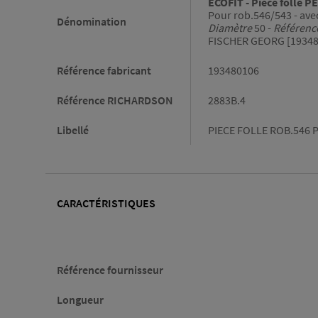
ECOFIT - Pièce folle P
Pour rob.546/543 - ave
Dénomination
Diamètre
50 -
Référenc
FISCHER GEORG [19348
Référence fabricant
193480106
Référence RICHARDSON
2883B.4
Libellé
PIECE FOLLE ROB.546 P
CARACTÉRISTIQUES
Caractéristiques
Référence fournisseur
Longueur