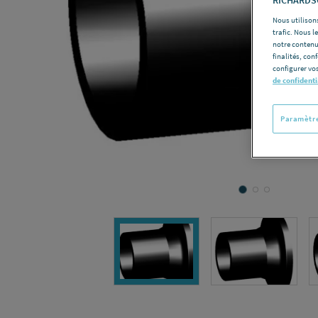
Nous utilisons
trafic. Nous 
notre contenu
finalités, con
configurer vos
de confidenti
Paramètre