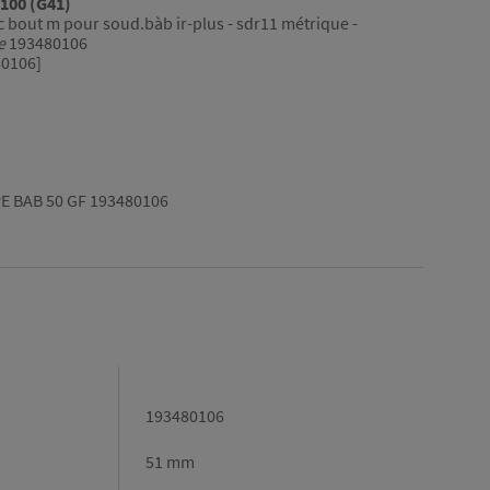
E100 (G41)
c bout m pour soud.bàb ir-plus - sdr11 métrique -
e
193480106
0106]
E BAB 50 GF 193480106
193480106
51 mm