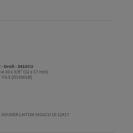
- Droit - 341GCU
s
ø 10 x 3/8" (12 x 17 mm)
FILS [D15001B]
 SOUDER LAITON 341GCU 10 12X17