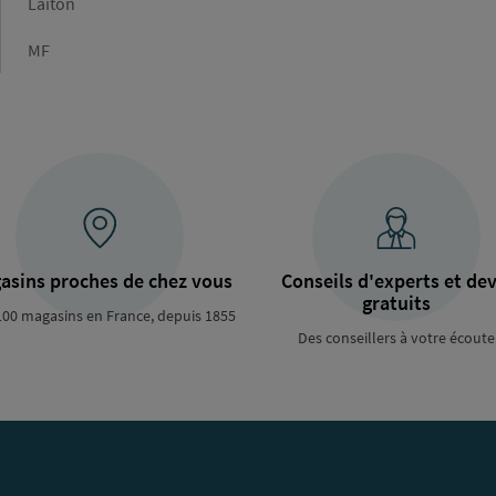
Matière
Laiton
Type
MF
de
raccordement
asins proches de chez vous
Conseils d'experts et dev
gratuits
100 magasins en France, depuis 1855
Des conseillers à votre écoute