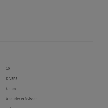
Diamètre
10
(mm)
Gamme
DIVERS
Forme
Union
Raccordement
à souder et à visser