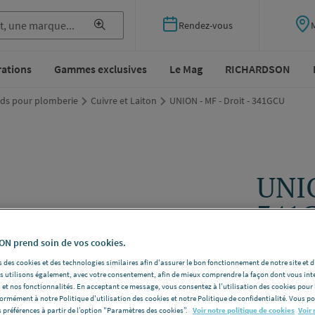
Rendez-vous
rations
Gammes exclusives
Le Mag
RICHARDSON
ds pour plomberie
Cuivre et Laiton
UNION - MF - Droit - 341GCU
UNIO
341
N prend soin de vos cookies.
STANDARD
Dimensions
 des cookies et des technologies similaires afin d'assurer le bon fonctionnement de notre site et 
les utilisons également, avec votre consentement, afin de mieux comprendre la façon dont vous int
Voir la desc
 et nos fonctionnalités. En acceptant ce message, vous consentez à l’utilisation des cookies pour 
formément à notre Politique d'utilisation des cookies et notre Politique de confidentialité. Vous 
 préférences à partir de l’option "Paramètres des cookies”.
Voir notre politique de cookies
Voir 
Vous avez un p