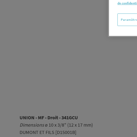
de confidenti
Paramètre
UNION - MF - Droit - 341GCU
Dimensions
ø 10 x 3/8" (12 x 17 mm)
DUMONT ET FILS [D15001B]