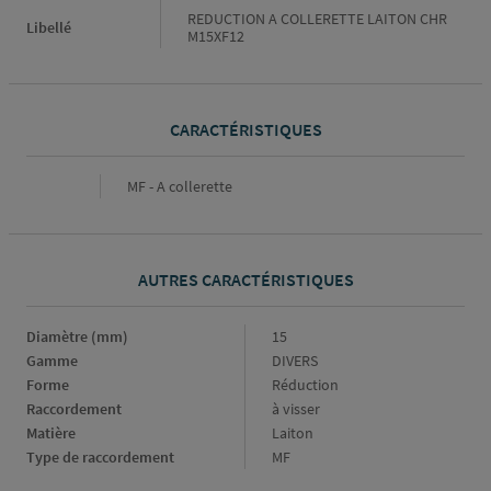
REDUCTION A COLLERETTE LAITON CHR
Libellé
M15XF12
CARACTÉRISTIQUES
Caractéristiques
MF - A collerette
AUTRES CARACTÉRISTIQUES
Diamètre (mm)
Diamètre
15
(mm)
Gamme
Gamme
DIVERS
Forme
Forme
Réduction
Raccordement
Raccordement
à visser
Matière
Matière
Laiton
Type de raccordement
Type
MF
de