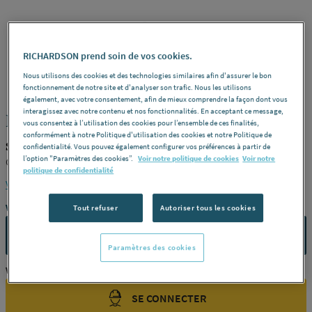
RICHARDSON prend soin de vos cookies.
STANDARD
REF : 28212
Nous utilisons des cookies et des technologies similaires afin d'assurer le bon
fonctionnement de notre site et d'analyser son trafic. Nous les utilisons
également, avec votre consentement, afin de mieux comprendre la façon dont vous
interagissez avec notre contenu et nos fonctionnalités. En acceptant ce message,
REDUCTION - MF - A collerette
vous consentez à l’utilisation des cookies pour l’ensemble de ces finalités,
conformément à notre Politique d'utilisation des cookies et notre Politique de
STANDARD PRODUIT-28212
confidentialité. Vous pouvez également configurer vos préférences à partir de
l’option "Paramètres des cookies”.
Voir notre politique de cookies
Voir notre
Chromé -
Dimensions
1/2" (15 x 21 mm) x 3/8" (12 x 17 mm)
politique de confidentialité
Voir la description complète
Vous avez un projet ?
Tout refuser
Autoriser tous les cookies
CONTACTEZ-NOUS
Paramètres des cookies
Vous êtes un professionnel ?
SE CONNECTER