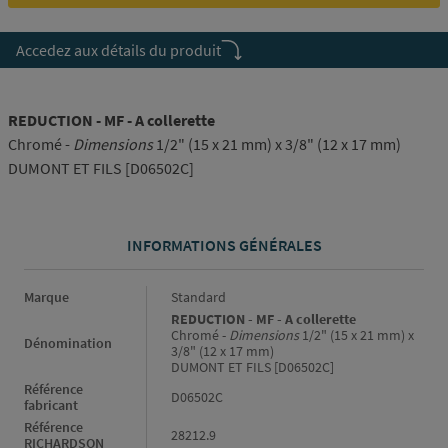
Accedez aux détails du produit
REDUCTION - MF - A collerette
Chromé -
Dimensions
1/2" (15 x 21 mm) x 3/8" (12 x 17 mm)
DUMONT ET FILS [D06502C]
INFORMATIONS GÉNÉRALES
Informations générales
Marque
Standard
REDUCTION - MF - A collerette
Chromé -
Dimensions
1/2" (15 x 21 mm) x
Dénomination
3/8" (12 x 17 mm)
DUMONT ET FILS [D06502C]
Référence
D06502C
fabricant
Référence
28212.9
RICHARDSON