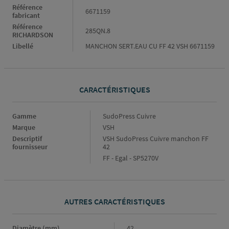
Référence
6671159
fabricant
Référence
285QN.8
RICHARDSON
Libellé
MANCHON SERT.EAU CU FF 42 VSH 6671159
CARACTÉRISTIQUES
Caractéristiques
Gamme
SudoPress Cuivre
Marque
VSH
Descriptif
VSH SudoPress Cuivre manchon FF
fournisseur
42
FF - Egal - SP5270V
AUTRES CARACTÉRISTIQUES
Diamètre (mm)
Diamètre
42