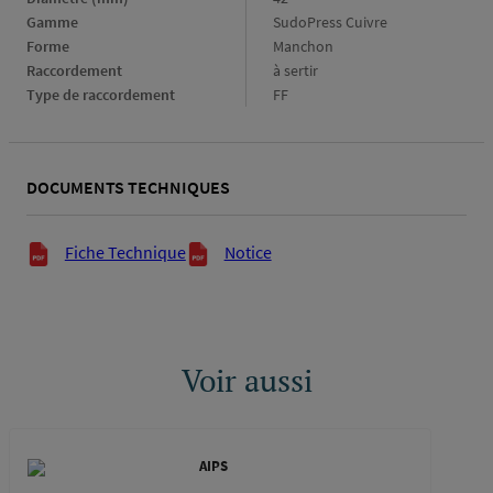
(mm)
Gamme
Gamme
SudoPress Cuivre
Forme
Forme
Manchon
Raccordement
Raccordement
à sertir
Type de raccordement
Type
FF
de
raccordement
DOCUMENTS TECHNIQUES
Documents techniques
Fiche Technique
Notice
Voir aussi
AIPS