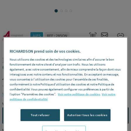
AIPS
REF : 285QN
RICHARDSON prend soin de vos cookies.
MANCHON SUDOPRESS VISU-
Nous utilisons des cookies et des technologies similaires afin d'assurer le bon
fonctionnement de notre site et d'analyser son trafic. Nous les utilisons
CONTROL® - FF - Egal - SP5270V
également, avec votre consentement, afin de mieux comprendre la façon dont vous
interagissez avec notre contenu et nos fonctionnalités. En acceptant ce message,
AIPS 6671159
vous consentez à l’utilisation des cookies pour l’ensemble de ces finalités,
Joint epdm -
Dimensions
ø 42 -
Référence
6671159
conformément à notre Politique d'utilisation des cookies et notre Politique de
confidentialité. Vous pouvez également configurer vos préférences à partir de
Voir la description complète
l’option "Paramètres des cookies”.
Voir notre politique de cookies
Voir notre
politique de confidentialité
Vous avez un projet ?
CONTACTEZ-NOUS
Tout refuser
Autoriser tous les cookies
Vous êtes un professionnel ?