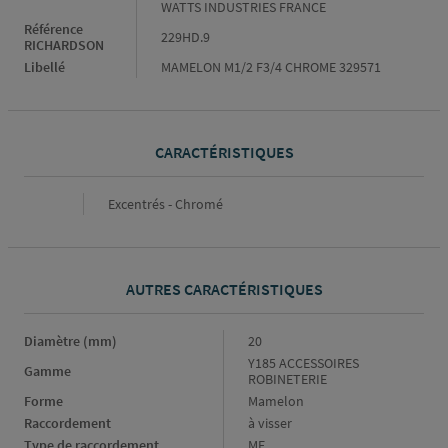
WATTS INDUSTRIES FRANCE
Référence
229HD.9
RICHARDSON
Libellé
MAMELON M1/2 F3/4 CHROME 329571
CARACTÉRISTIQUES
Caractéristiques
Excentrés - Chromé
AUTRES CARACTÉRISTIQUES
Diamètre (mm)
Diamètre
20
(mm)
Gamme
Y185 ACCESSOIRES
Gamme
ROBINETERIE
Forme
Forme
Mamelon
Raccordement
Raccordement
à visser
Type de raccordement
Type
MF