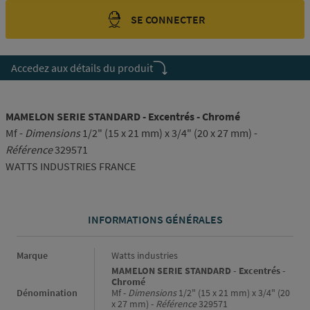
SE CONNECTER
Accedez aux détails du produit
MAMELON SERIE STANDARD - Excentrés - Chromé
Mf -
Dimensions
1/2" (15 x 21 mm) x 3/4" (20 x 27 mm) -
Référence
329571
WATTS INDUSTRIES FRANCE
INFORMATIONS GÉNÉRALES
Informations générales
Marque
Watts industries
MAMELON SERIE STANDARD - Excentrés -
Chromé
Dénomination
Mf -
Dimensions
1/2" (15 x 21 mm) x 3/4" (20
x 27 mm) -
Référence
329571