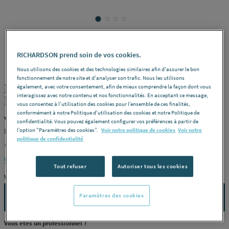
WATTSINDUSTRIES
RICHARDSON prend soin de vos cookies.
REF : 229HD
Nous utilisons des cookies et des technologies similaires afin d'assurer le bon
fonctionnement de notre site et d'analyser son trafic. Nous les utilisons
MAMELON SERIE STANDARD -
également, avec votre consentement, afin de mieux comprendre la façon dont vous
interagissez avec notre contenu et nos fonctionnalités. En acceptant ce message,
Excentrés - Chromé
vous consentez à l’utilisation des cookies pour l’ensemble de ces finalités,
conformément à notre Politique d'utilisation des cookies et notre Politique de
WATTSINDUSTRIES 329571
confidentialité. Vous pouvez également configurer vos préférences à partir de
Mf -
Dimensions
1/2" (15 x 21 mm) x 3/4" (20 x 27 mm) -
l’option "Paramètres des cookies”.
Voir notre politique de cookies
Voir notre
politique de confidentialité
Référence
329571
Voir la description complète
Tout refuser
Autoriser tous les cookies
Vous avez un projet ?
Paramètres des cookies
CONTACTEZ-NOUS
Vous êtes un professionnel ?