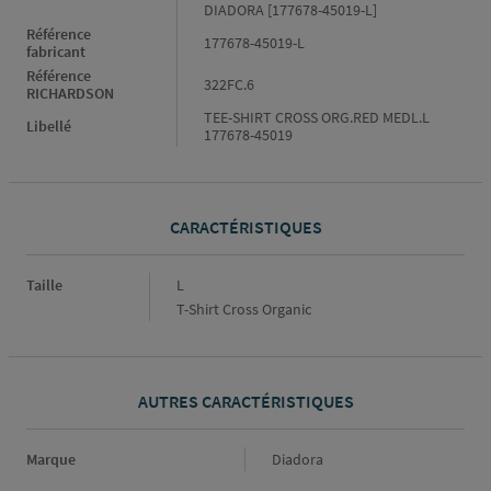
DIADORA [177678-45019-L]
Référence
177678-45019-L
fabricant
Référence
322FC.6
RICHARDSON
TEE-SHIRT CROSS ORG.RED MEDL.L
Libellé
177678-45019
CARACTÉRISTIQUES
Caractéristiques
Taille
L
T-Shirt Cross Organic
AUTRES CARACTÉRISTIQUES
Marque
Marque
Diadora