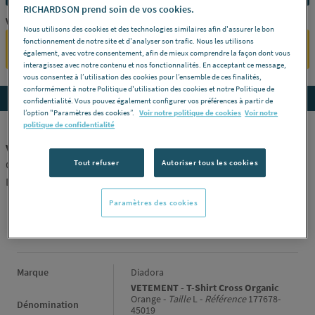
RICHARDSON prend soin de vos cookies.
Vous êtes un professionnel ?
Nous utilisons des cookies et des technologies similaires afin d'assurer le bon
fonctionnement de notre site et d'analyser son trafic. Nous les utilisons
SE CONNECTER
également, avec votre consentement, afin de mieux comprendre la façon dont vous
interagissez avec notre contenu et nos fonctionnalités. En acceptant ce message,
vous consentez à l’utilisation des cookies pour l’ensemble de ces finalités,
conformément à notre Politique d'utilisation des cookies et notre Politique de
Accedez aux détails du produit
confidentialité. Vous pouvez également configurer vos préférences à partir de
l’option "Paramètres des cookies”.
Voir notre politique de cookies
Voir notre
politique de confidentialité
VETEMENT - T-Shirt Cross Organic
Tout refuser
Autoriser tous les cookies
Orange -
Taille
L -
Référence
177678-45019
DIADORA [177678-45019-L]
Paramètres des cookies
INFORMATIONS GÉNÉRALES
Informations générales
Marque
Diadora
VETEMENT - T-Shirt Cross Organic
Orange -
Taille
L -
Référence
177678-
Dénomination
45019