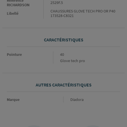
Référence
2529F.5
RICHARDSON
CHAUSSURES GLOVE TECH PRO OR P40
Libellé
173528-C8321
CARACTÉRISTIQUES
Caractéristiques
Pointure
40
Glove tech pro
AUTRES CARACTÉRISTIQUES
Marque
Marque
Diadora