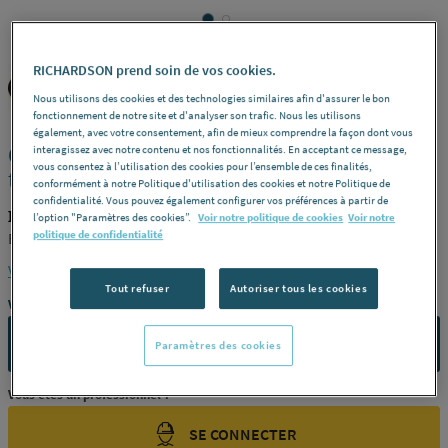
RICHARDSON prend soin de vos cookies.
DIADORA
REF : 2529F
Nous utilisons des cookies et des technologies similaires afin d'assurer le bon
fonctionnement de notre site et d'analyser son trafic. Nous les utilisons
également, avec votre consentement, afin de mieux comprendre la façon dont vous
CHAUSSURES DE SECURITE - Glove
interagissez avec notre contenu et nos fonctionnalités. En acceptant ce message,
vous consentez à l’utilisation des cookies pour l’ensemble de ces finalités,
tech pro
conformément à notre Politique d'utilisation des cookies et notre Politique de
confidentialité. Vous pouvez également configurer vos préférences à partir de
DIADORA 173528-C8321-P40
l’option "Paramètres des cookies”.
Voir notre politique de cookies
Voir notre
politique de confidentialité
Basse - orange -
Pointure
40 -
Référence
173528-C8321
Voir la description complète
Tout refuser
Autoriser tous les cookies
Vous avez un projet ?
CONTACTEZ-NOUS
Paramètres des cookies
Vous êtes un professionnel ?
SE CONNECTER