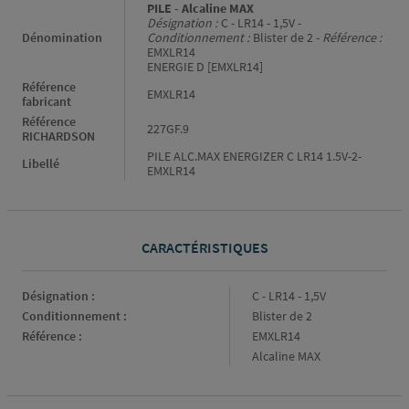
PILE - Alcaline MAX
Désignation :
C - LR14 - 1,5V -
Dénomination
Conditionnement :
Blister de 2 -
Référence :
EMXLR14
ENERGIE D [EMXLR14]
Référence
EMXLR14
fabricant
Référence
227GF.9
RICHARDSON
PILE ALC.MAX ENERGIZER C LR14 1.5V-2-
Libellé
EMXLR14
CARACTÉRISTIQUES
Caractéristiques
Désignation :
C - LR14 - 1,5V
Conditionnement :
Blister de 2
Référence :
EMXLR14
Alcaline MAX