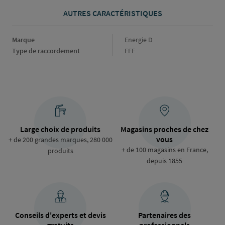
AUTRES CARACTÉRISTIQUES
Marque
Marque
Energie D
Type de raccordement
Type
FFF
de
raccordement
Large choix de produits
Magasins proches de chez
vous
+ de 200 grandes marques, 280 000
+ de 100 magasins en France,
produits
depuis 1855
Conseils d'experts et devis
Partenaires des
gratuits
professionnels