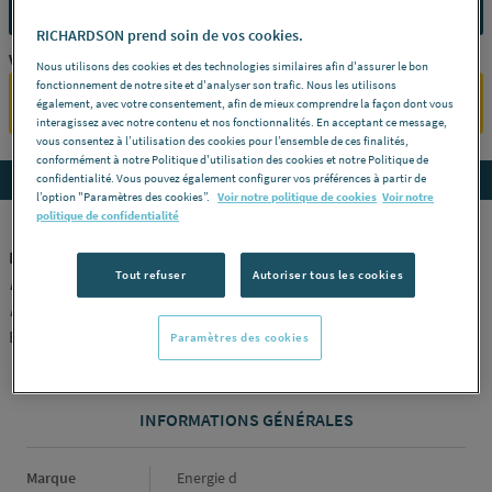
CONTACTEZ-NOUS
RICHARDSON prend soin de vos cookies.
Vous êtes un professionnel ?
Nous utilisons des cookies et des technologies similaires afin d'assurer le bon
fonctionnement de notre site et d'analyser son trafic. Nous les utilisons
SE CONNECTER
également, avec votre consentement, afin de mieux comprendre la façon dont vous
interagissez avec notre contenu et nos fonctionnalités. En acceptant ce message,
vous consentez à l’utilisation des cookies pour l’ensemble de ces finalités,
conformément à notre Politique d'utilisation des cookies et notre Politique de
Accedez aux détails du produit
confidentialité. Vous pouvez également configurer vos préférences à partir de
l’option "Paramètres des cookies”.
Voir notre politique de cookies
Voir notre
politique de confidentialité
PILE - Alcaline MAX
Tout refuser
Autoriser tous les cookies
Désignation :
C - LR14 - 1,5V -
Conditionnement :
Blister de 2 -
Référence :
EMXLR14
ENERGIE D [EMXLR14]
Paramètres des cookies
INFORMATIONS GÉNÉRALES
Informations générales
Marque
Energie d