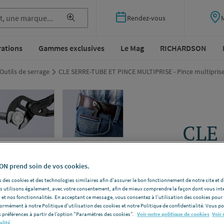
Rendez-vous
rations
Gammes exclusives
Le Mag
RICHARDSON
Outils de serrage
CLE SERRE-TUBE ET PINCE MULTIPRISE - Pince multipris
CLE
PIN
Pinc
N prend soin de vos cookies.
 des cookies et des technologies similaires afin d'assurer le bon fonctionnement de notre site et 
les utilisons également, avec votre consentement, afin de mieux comprendre la façon dont vous int
KNIPEX 8
 et nos fonctionnalités. En acceptant ce message, vous consentez à l’utilisation des cookies pour 
Cobra -
Modè
formément à notre Politique d'utilisation des cookies et notre Politique de confidentialité. Vous 
 préférences à partir de l’option "Paramètres des cookies”.
Voir notre politique de cookies
Voir 
100 BK
alité