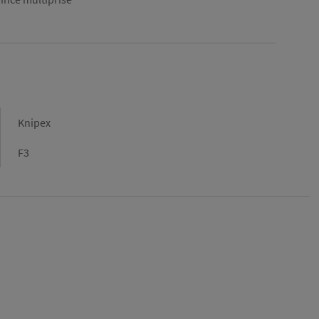
Marque
Knipex
Gamme
F3