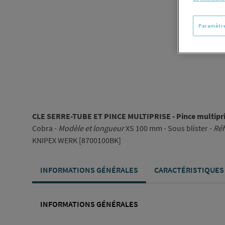
Paramètre
CLE SERRE-TUBE ET PINCE MULTIPRISE - Pince multipr
Cobra -
Modèle et longueur
XS 100 mm - Sous blister -
Réf
KNIPEX WERK [8700100BK]
INFORMATIONS GÉNÉRALES
CARACTÉRISTIQUES
INFORMATIONS GÉNÉRALES