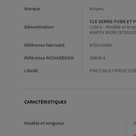
Informations générales
Marque
Knipex
CLE SERRE-TUBE ET PI
Dénomination
Cobra -
Modèle et lon
KNIPEX WERK [870010
Référence fabricant
8700100BK
Référence RICHARDSON
288V8.8
Libellé
PINCE MULTIPRISE COB
CARACTÉRISTIQUES
Caractéristiques
Modèle et longueur
X
P