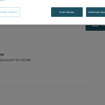
Voir la desc
s des cookies
Tout refuser
Autoriser tou
Vous avez un p
C
ise
érence
87 00 100 BK