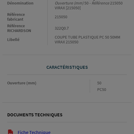
Dénomination
Ouverture (mm)
50 -
Référence
215050
VIRAX [215050]
Référence
215050
fabricant
Référence
322Q0.7
RICHARDSON
COUPE TUBE PLASTIQUE PC 50 50MM
Libellé
VIRAX 215050
CARACTÉRISTIQUES
Caractéristiques
Ouverture (mm)
50
PC50
DOCUMENTS TECHNIQUES
Documents techniques
Fiche Technique