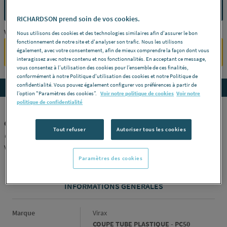
CONTACTEZ-NOUS
RICHARDSON prend soin de vos cookies.
Vous êtes un professionnel ?
Nous utilisons des cookies et des technologies similaires afin d'assurer le bon
fonctionnement de notre site et d'analyser son trafic. Nous les utilisons
également, avec votre consentement, afin de mieux comprendre la façon dont vous
SE CONNECTER
interagissez avec notre contenu et nos fonctionnalités. En acceptant ce message,
vous consentez à l’utilisation des cookies pour l’ensemble de ces finalités,
conformément à notre Politique d'utilisation des cookies et notre Politique de
confidentialité. Vous pouvez également configurer vos préférences à partir de
Accedez aux détails du produit
l’option "Paramètres des cookies”.
Voir notre politique de cookies
Voir notre
politique de confidentialité
COUPE TUBE PLASTIQUE - PC50
Tout refuser
Autoriser tous les cookies
Ouverture (mm)
50 -
Référence
215050
VIRAX [215050]
Paramètres des cookies
INFORMATIONS GÉNÉRALES
Informations générales
Marque
Virax
COUPE TUBE PLASTIQUE - PC50