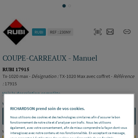
RUBI
REF : 230NY
COUPE-CARREAUX - Manuel
RUBI 17915
Tx-1020 max -
Désignation :
TX-1020 Max avec coffret -
Référence
:
17915
Voir la description complète
Vous avez un projet ?
RICHARDSON prend soin de vos cookies.
CONTACTEZ-NOUS
Nous utilisons des cookies et des technologies similaires afin d'assurer le bon
fonctionnement de notre site et d'analyser son trafic. Nous les utilisons
également, avec votre consentement, afin de mieux comprendre la façon dont vous
Vous êtes un professionnel ?
interagissez avec notre contenu et nos fonctionnalités. En acceptant ce message,