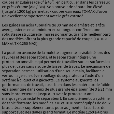
coupes angulaires (de 0º à 45º), en particulier dans les carreaux
en grès cérame (AIa / BIa). Son pouvoir de séparation élevé
(jusqu'à 1200 kg) permet aux coupes-carreaux TX-MAX d'avoir
un excellent comportement avec le grès extrudé.
Les guides en acier tubulaire de 30 mm de diamètre et la tête
avec glissières en aluminium extra-longues confèrent une
robustesse structurelle impressionnante, tirant le meilleur parti
des modèles offrant la plus grande capacité de coupe (TX-1020
MAX et TX-1250 MAX).
La position avancée de la molette augmente la visibilité lors des
rayures et des séparations, et le séparateur intègre une
protection amovible qui permet de travailler sur les surfaces les
plus délicates sans risque de laisser de traces. Le mécanisme de
séparation permet l'utilisation d'une seule main, facilitant le
verrouillage et le déverrouillage du séparateur à l'aide d'un
système à cliquet et à gâchette. Ce système augmente les
performances de travail, aussi bien dans les matériaux de faible
épaisseur que dans ceux de plus grande épaisseur (de 3 à 21 mm
sans le protecteur et jusqu à 19 avec le protecteur anti-
marquage qui inclut le séparateur). En complément du système
de table flottante, les modèles 710 et 1020 sont équipés de deux
bras latéraux supplémentaires pour augmenter la surface de
support avec des dalles grand format. Le modèle 1250 a 4 bras