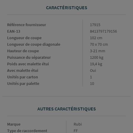
CARACTÉRISTIQUES
Caractéristiques
Référence fournisseur
17915
EAN-13
8413797179156
Longueur de coupe
102 cm
Longueur de coupe diagonale
70 x 70 cm
Hauteur de coupe
3-21 mm
Puissance du séparateur
1200 kg
Poids avec malette étui
19,4 kg
Avec malette étui
Oui
Unités par carton
1
Unités par palette
10
AUTRES CARACTÉRISTIQUES
Marque
Marque
Rubi
Type de raccordement
Type
FF