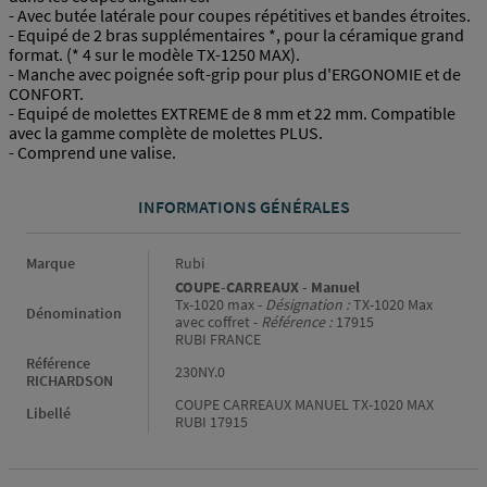
- Avec butée latérale pour coupes répétitives et bandes étroites.
- Equipé de 2 bras supplémentaires *, pour la céramique grand
format. (* 4 sur le modèle TX-1250 MAX).
- Manche avec poignée soft-grip pour plus d'ERGONOMIE et de
CONFORT.
- Equipé de molettes EXTREME de 8 mm et 22 mm. Compatible
avec la gamme complète de molettes PLUS.
- Comprend une valise.
INFORMATIONS GÉNÉRALES
Informations générales
Marque
Rubi
COUPE-CARREAUX - Manuel
Tx-1020 max -
Désignation :
TX-1020 Max
Dénomination
avec coffret -
Référence :
17915
RUBI FRANCE
Référence
230NY.0
RICHARDSON
COUPE CARREAUX MANUEL TX-1020 MAX
Libellé
RUBI 17915