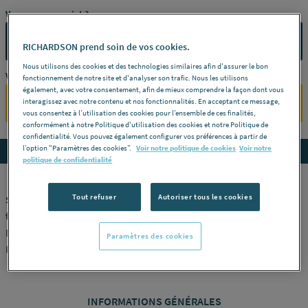
Vous avez un projet ?
CONTACTEZ-NOUS
RICHARDSON prend soin de vos cookies.
Nous utilisons des cookies et des technologies similaires afin d'assurer le bon
Vous êtes un professionnel ?
fonctionnement de notre site et d'analyser son trafic. Nous les utilisons
également, avec votre consentement, afin de mieux comprendre la façon dont vous
SE CONNECTER
interagissez avec notre contenu et nos fonctionnalités. En acceptant ce message,
vous consentez à l’utilisation des cookies pour l’ensemble de ces finalités,
conformément à notre Politique d'utilisation des cookies et notre Politique de
confidentialité. Vous pouvez également configurer vos préférences à partir de
l’option "Paramètres des cookies”.
Voir notre politique de cookies
Voir notre
Accedez aux détails du produit
politique de confidentialité
Tout refuser
Autoriser tous les cookies
SCIE TREPAN - Diamant - Pour les pierres, les grès cérame et
tous les matériaux durs
Dry-system® -
Diamètre (mm)
ø 16 -
Référence
45016
Paramètres des cookies
KOPRAM [45016]
INFORMATIONS GÉNÉRALES