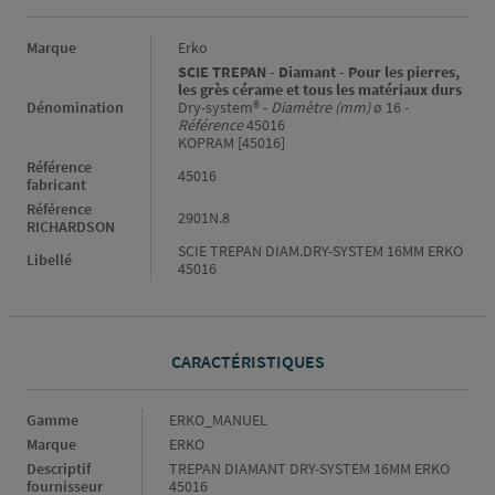
Informations générales
Marque
Erko
SCIE TREPAN - Diamant - Pour les pierres,
les grès cérame et tous les matériaux durs
Dénomination
Dry-system® -
Diamètre (mm)
ø 16 -
Référence
45016
KOPRAM [45016]
Référence
45016
fabricant
Référence
2901N.8
RICHARDSON
SCIE TREPAN DIAM.DRY-SYSTEM 16MM ERKO
Libellé
45016
CARACTÉRISTIQUES
Caractéristiques
Gamme
ERKO_MANUEL
Marque
ERKO
Descriptif
TREPAN DIAMANT DRY-SYSTEM 16MM ERKO
fournisseur
45016