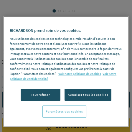
RICHARDSON prend soin de vos cookies.
ERKO
REF : 2648Z
Nous utilisons des cookies et des technologies similaires afin d'assurer le bon
fonctionnement de notre site et d'analyser son trafic. Nous les utilisons
SCIE TREPAN - Carbure multimatériaux
également, avec votre consentement, afin de mieux comprendre la façon dont vous
interagissez avec notre contenu et nos fonctionnalités. En acceptant ce message,
vous consentez à l’utilisation des cookies pour l’ensemble de ces finalités,
ERKO 47080
conformément à notre Politique d'utilisation des cookies et notre Politique de
Modèle
80 mm -
Référence
47080
confidentialité. Vous pouvez également configurer vos préférences à partir de
l’option "Paramètres des cookies”.
Voir notre politique de cookies
Voir notre
Voir la description complète
politique de confidentialité
Vous avez un projet ?
Tout refuser
Autoriser tous les cookies
CONTACTEZ-NOUS
Paramètres des cookies
Vous êtes un professionnel ?
SE CONNECTER