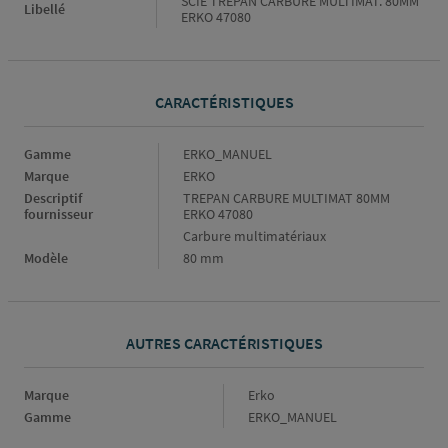
SCIE TREPAN CARBURE MULTIMAT. 80MM
Libellé
ERKO 47080
CARACTÉRISTIQUES
Caractéristiques
Gamme
ERKO_MANUEL
Marque
ERKO
Descriptif
TREPAN CARBURE MULTIMAT 80MM
fournisseur
ERKO 47080
Carbure multimatériaux
Modèle
80 mm
AUTRES CARACTÉRISTIQUES
Marque
Marque
Erko
Gamme
Gamme
ERKO_MANUEL