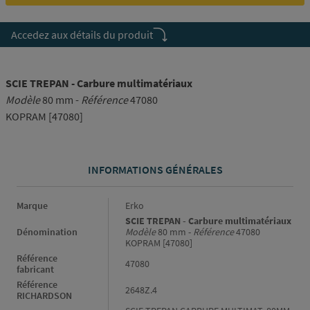
Accedez aux détails du produit
SCIE TREPAN - Carbure multimatériaux
Modèle
80 mm -
Référence
47080
KOPRAM [47080]
INFORMATIONS GÉNÉRALES
Informations générales
Marque
Erko
SCIE TREPAN - Carbure multimatériaux
Dénomination
Modèle
80 mm -
Référence
47080
KOPRAM [47080]
Référence
47080
fabricant
Référence
2648Z.4
RICHARDSON