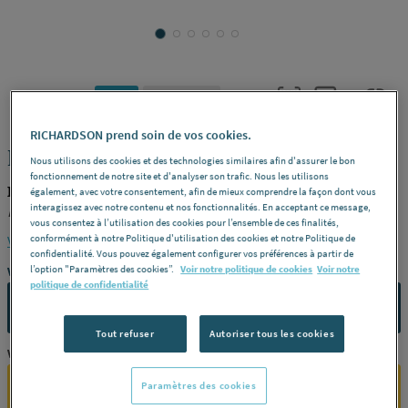
ERKO
REF : 262ZQ
RICHARDSON prend soin de vos cookies.
FORET - Verre/céramique - Série 44-V
Nous utilisons des cookies et des technologies similaires afin d'assurer le bon
fonctionnement de notre site et d'analyser son trafic. Nous les utilisons
ERKO 44006-V
également, avec votre consentement, afin de mieux comprendre la façon dont vous
interagissez avec notre contenu et nos fonctionnalités. En acceptant ce message,
Désignation
6 mm -
Référence
44006-V
vous consentez à l’utilisation des cookies pour l’ensemble de ces finalités,
conformément à notre Politique d'utilisation des cookies et notre Politique de
Voir la description complète
confidentialité. Vous pouvez également configurer vos préférences à partir de
l’option "Paramètres des cookies”.
Voir notre politique de cookies
Voir notre
Vous avez un projet ?
politique de confidentialité
CONTACTEZ-NOUS
Tout refuser
Autoriser tous les cookies
Vous êtes un professionnel ?
Paramètres des cookies
SE CONNECTER