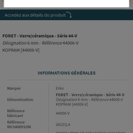
Accedez aux détails du produit
FORET - Verre/céramique - Série 44-V
Désignation
6 mm -
Référence
44006-V
KOPRAM [44006-V]
INFORMATIONS GÉNÉRALES
Informations générales
Marque
Erko
FORET - Verre/céramique - Série 44-V
Dénomination
Désignation
6 mm -
Référence
44006-V
KOPRAM [44006-V]
Référence
44006-V
fabricant
Référence
262ZQ.4
RICHARDSON