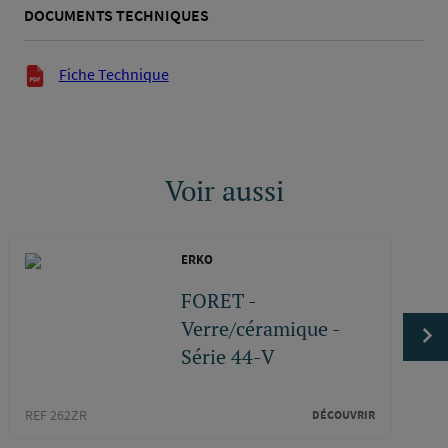
DOCUMENTS TECHNIQUES
Documents techniques
Fiche Technique
Voir aussi
ERKO
FORET -
Verre/céramique -
Série 44-V
REF 262ZR
REF 2
DÉCOUVRIR