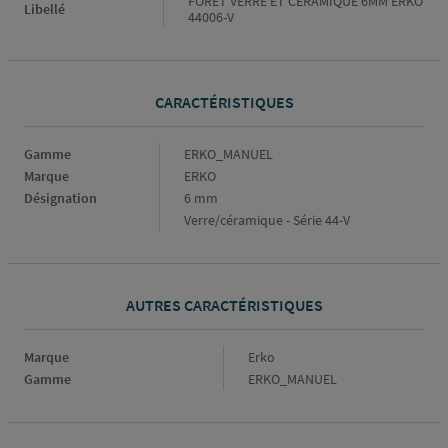
FORET VERRE ET CERAMIQUE 6MM ERKO
Libellé
44006-V
CARACTÉRISTIQUES
Caractéristiques
Gamme
ERKO_MANUEL
Marque
ERKO
Désignation
6 mm
Verre/céramique - Série 44-V
AUTRES CARACTÉRISTIQUES
Marque
Marque
Erko
Gamme
Gamme
ERKO_MANUEL