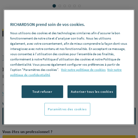
RICHARDSON prend soin de vos cookies.
DIAGER
REF : 229S7
Nous utilisons des cookies et des technologies similaires afin d'assurer le bon
fonctionnement de notre site et d'analyser son trafic. Nous les utilisons
également, avec votre consentement, afin de mieux comprendre la façon dont vous
interagissez avec notre contenu et nos fonctionnalités. En acceptant ce message,
vous consentez à l’utilisation des cookies pour l’ensemble de ces finalités,
BETON - Accessoires Powermax
conformément à notre Politique d'utilisation des cookies et notre Politique de
confidentialité. Vous pouvez également configurer vos préférences à partir de
DIAGER 371BD0280
l’option "Paramètres des cookies”.
Voir notre politique de cookies
Voir notre
politique de confidentialité
Rallonge avec vis -
Diamètre (mm)
14 -
Longueur (mm)
280 -
Référence
371BD0280
Tout refuser
Autoriser tous les cookies
Voir la description complète
Vous avez un projet ?
Paramètres des cookies
CONTACTEZ-NOUS
Vous êtes un professionnel ?