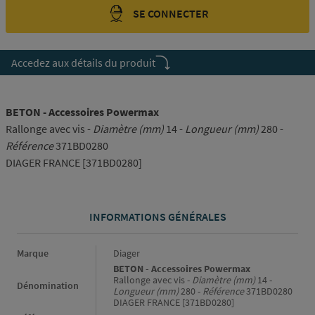
SE CONNECTER
Accedez aux détails du produit
BETON - Accessoires Powermax
Rallonge avec vis -
Diamètre (mm)
14 -
Longueur (mm)
280 -
Référence
371BD0280
DIAGER FRANCE [371BD0280]
INFORMATIONS GÉNÉRALES
Informations générales
Marque
Diager
BETON - Accessoires Powermax
Rallonge avec vis -
Diamètre (mm)
14 -
Dénomination
Longueur (mm)
280 -
Référence
371BD0280
DIAGER FRANCE [371BD0280]