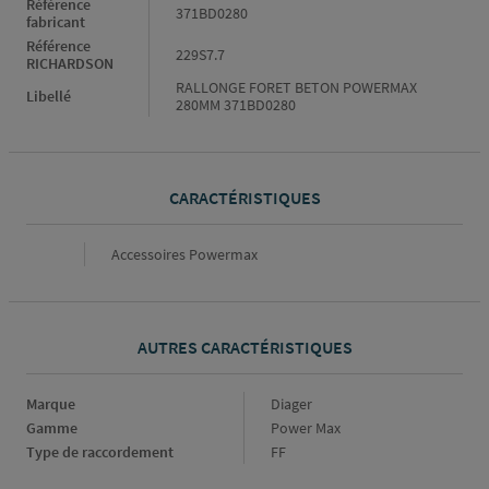
Référence
371BD0280
fabricant
Référence
229S7.7
RICHARDSON
RALLONGE FORET BETON POWERMAX
Libellé
280MM 371BD0280
CARACTÉRISTIQUES
Caractéristiques
Accessoires Powermax
AUTRES CARACTÉRISTIQUES
Marque
Marque
Diager
Gamme
Gamme
Power Max
Type de raccordement
Type
FF
de
raccordement