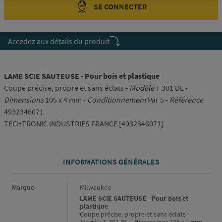
SE CONNECTER
Accedez aux détails du produit
LAME SCIE SAUTEUSE - Pour bois et plastique
Coupe précise, propre et sans éclats -
Modèle
T 301 DL -
Dimensions
105 x 4 mm -
Conditionnement
Par 5 -
Référence
4932346071
TECHTRONIC INDUSTRIES FRANCE [4932346071]
INFORMATIONS GÉNÉRALES
Informations générales
Marque
Milwaukee
LAME SCIE SAUTEUSE - Pour bois et
plastique
Coupe précise, propre et sans éclats -