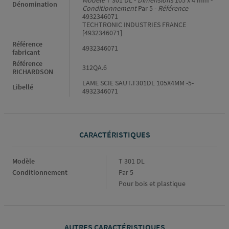
Modèle
T 301 DL -
Dimensions
105 x 4 mm -
Dénomination
Conditionnement
Par 5 -
Référence
4932346071
TECHTRONIC INDUSTRIES FRANCE
[4932346071]
Référence
4932346071
fabricant
Référence
312QA.6
RICHARDSON
LAME SCIE SAUT.T301DL 105X4MM -5-
Libellé
4932346071
CARACTÉRISTIQUES
Caractéristiques
Modèle
T 301 DL
Conditionnement
Par 5
Pour bois et plastique
AUTRES CARACTÉRISTIQUES