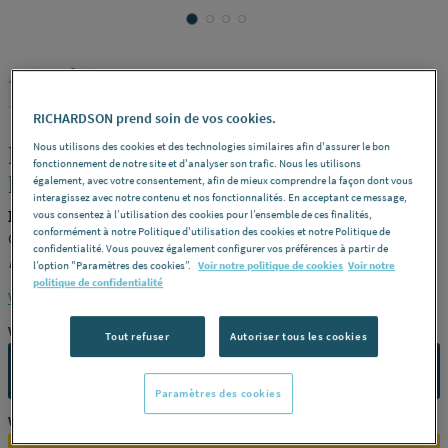
MILWAUKEE
REF : 312QA
RICHARDSON prend soin de vos cookies.
Nous utilisons des cookies et des technologies similaires afin d'assurer le bon
LAME SCIE SAUTEUSE - Pour bois et
fonctionnement de notre site et d'analyser son trafic. Nous les utilisons
plastique
également, avec votre consentement, afin de mieux comprendre la façon dont vous
interagissez avec notre contenu et nos fonctionnalités. En acceptant ce message,
MILWAUKEE 4932346071
vous consentez à l’utilisation des cookies pour l’ensemble de ces finalités,
conformément à notre Politique d'utilisation des cookies et notre Politique de
Coupe précise, propre et sans éclats -
Modèle
T 301 DL -
confidentialité. Vous pouvez également configurer vos préférences à partir de
Dimensions
105 x 4 mm -
Conditionnement
Par 5 -
Référence
l’option "Paramètres des cookies”.
Voir notre politique de cookies
Voir notre
politique de confidentialité
4932346071
Voir la description complète
Vous avez un projet ?
Tout refuser
Autoriser tous les cookies
CONTACTEZ-NOUS
Paramètres des cookies
Vous êtes un professionnel ?