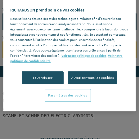
Vous avez un projet ?
RICHARDSON prend soin de vos cookies.
Nous utilisons des cookies et des technologies similaires afin d'assurer le bon
CONTACTEZ-NOUS
fonctionnement de notre site et d'analyser son trafic. Nous les utilisons
également, avec votre consentement, afin de mieux comprendre la façon dont vous
interagissez avec notre contenu et nos fonctionnalités. En acceptant ce message,
Vous êtes un professionnel ?
vous consentez à l’utilisation des cookies pour l’ensemble de ces finalités,
conformément à notre Politique d'utilisation des cookies et notre Politique de
SE CONNECTER
confidentialité. Vous pouvez également configurer vos préférences à partir de
l’option "Paramètres des cookies”.
Voir notre politique de cookies
Voir notre
politique de confidentialité
Accedez aux détails du produit
Tout refuser
Autoriser tous les cookies
COMMANDE MODULAIRE TERTIAIRE - ACTI9
Paramètres des cookies
Bloc différentiel vigi idt40 -
Modèle
1P+N 25A 30 mA ASI -
Référence
A9Y64625
SCANELEC SCHNEIDER-ELECTRIC [A9Y64625]