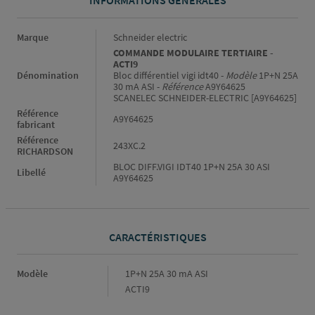
INFORMATIONS GÉNÉRALES
Informations générales
Marque
Schneider electric
COMMANDE MODULAIRE TERTIAIRE -
ACTI9
Dénomination
Bloc différentiel vigi idt40 -
Modèle
1P+N 25A
30 mA ASI -
Référence
A9Y64625
SCANELEC SCHNEIDER-ELECTRIC [A9Y64625]
Référence
A9Y64625
fabricant
Référence
243XC.2
RICHARDSON
BLOC DIFF.VIGI IDT40 1P+N 25A 30 ASI
Libellé
A9Y64625
CARACTÉRISTIQUES
Caractéristiques
Modèle
1P+N 25A 30 mA ASI
ACTI9