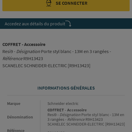
SE CONNECTER
Accedez aux détails du produit
COFFRET - Accessoire
Resi9 -
Désignation
Porte styl blanc - 13M en 3 rangées -
Référence
R9H13423
SCANELEC SCHNEIDER-ELECTRIC [R9H13423]
INFORMATIONS GÉNÉRALES
Informations générales
Marque
Schneider electric
COFFRET - Accessoire
Resi9 -
Désignation
Porte styl blanc - 13M en
Dénomination
3 rangées -
Référence
R9H13423
SCANELEC SCHNEIDER-ELECTRIC [R9H13423]
Référence