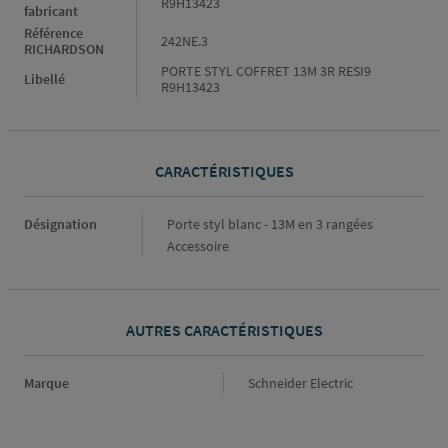
R9H13423
fabricant
Référence
242NE.3
RICHARDSON
PORTE STYL COFFRET 13M 3R RESI9
Libellé
R9H13423
CARACTÉRISTIQUES
Caractéristiques
Désignation
Porte styl blanc - 13M en 3 rangées
Accessoire
AUTRES CARACTÉRISTIQUES
Marque
Marque
Schneider Electric