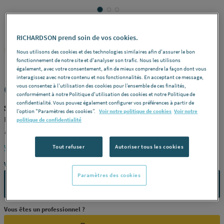
RICHARDSON prend soin de vos cookies.
SCHNEIDER ELECTRIC
Nous utilisons des cookies et des technologies similaires afin d'assurer le bon
REF : 242NE
fonctionnement de notre site et d'analyser son trafic. Nous les utilisons
également, avec votre consentement, afin de mieux comprendre la façon dont vous
interagissez avec notre contenu et nos fonctionnalités. En acceptant ce message,
COFFRET - Accessoire
vous consentez à l’utilisation des cookies pour l’ensemble de ces finalités,
conformément à notre Politique d'utilisation des cookies et notre Politique de
confidentialité. Vous pouvez également configurer vos préférences à partir de
SCHNEIDER ELECTRIC R9H13423
l’option "Paramètres des cookies”.
Voir notre politique de cookies
Voir notre
Resi9 -
Désignation
Porte styl blanc - 13M en 3 rangées -
politique de confidentialité
Référence
R9H13423
Voir la description complète
Tout refuser
Autoriser tous les cookies
Vous avez un projet ?
Paramètres des cookies
CONTACTEZ-NOUS
Vous êtes un professionnel ?