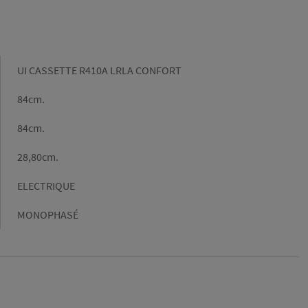
Gamme
UI CASSETTE R410A LRLA CONFORT
Largeur
84cm.
Longueur
84cm.
Hauteur
28,80cm.
Type
ELECTRIQUE
Energie
Tension
MONOPHASÉ
monophasé
/
triphasé