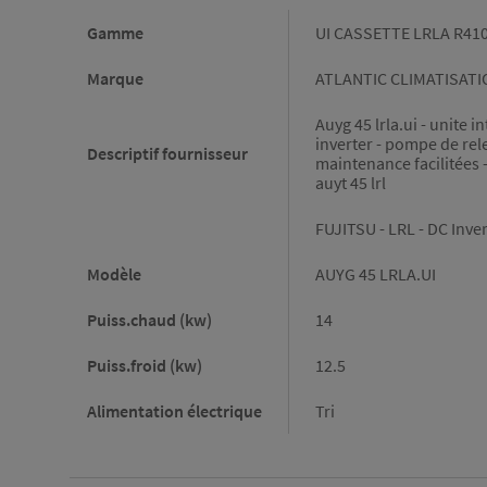
Caractéristiques
Gamme
UI CASSETTE LRLA R4
Marque
ATLANTIC CLIMATISATI
Auyg 45 lrla.ui - unite 
inverter - pompe de relev
Descriptif fournisseur
maintenance facilitées 
auyt 45 lrl
FUJITSU - LRL - DC Inver
Modèle
AUYG 45 LRLA.UI
Puiss.chaud (kw)
14
Puiss.froid (kw)
12.5
Alimentation électrique
Tri