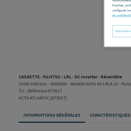
notre contenu
finalités, con
configurer vos
de confidenti
Paramètre
CASSETTE - FUJITSU - LRL - DC Inverter - Réversible
Unité intérieur - 800x800 -
Modèle
AUYG 45 LRLA.UI -
Puis
Tri -
Référence
873017
ACTA ATLANTIC [873017]
INFORMATIONS GÉNÉRALES
CARACTÉRISTIQUES