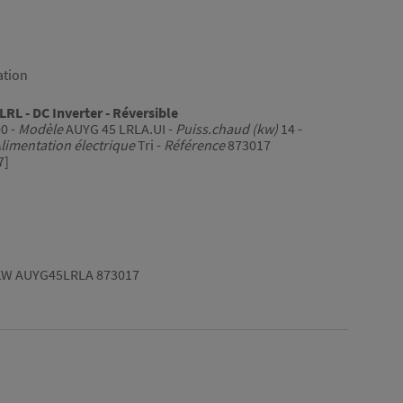
ation
RL - DC Inverter - Réversible
00 -
Modèle
AUYG 45 LRLA.UI -
Puiss.chaud (kw)
14 -
limentation électrique
Tri -
Référence
873017
7]
5KW AUYG45LRLA 873017