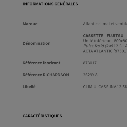
INFORMATIONS GÉNÉRALES
Informations générales
Marque
Atlantic climat et ventil
CASSETTE - FUJITSU - L
Unité intérieur - 800x8
Dénomination
Puiss.froid (kw)
12.5 -
A
ACTA ATLANTIC [87301
Référence fabricant
873017
Référence RICHARDSON
2629Y.8
Libellé
CLIM.UI CASS.INV.12.
CARACTÉRISTIQUES