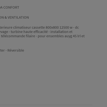
10A CONFORT
ON & VENTILATION
interieure climatiseur cassette 800x800 12500 w - dc
age - turbine haute efficacité - installation et
- télécommande filaire - pour ensembles auyg 45 lrl et
ter - Réversible