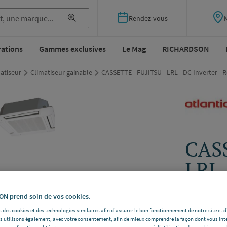
Rendez-vous
rations
Gammes exclusives
Le Mag
RICHARDSON
atiseur
Climatiseur gainable
CASSETTE - FUJITSU - LRL - DC Inverter - R
CASS
LRL 
Réve
N prend soin de vos cookies.
 des cookies et des technologies similaires afin d'assurer le bon fonctionnement de notre site et 
ATLANTIC
les utilisons également, avec votre consentement, afin de mieux comprendre la façon dont vous int
Unité intéri