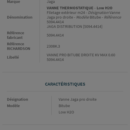
Informations générales
Marque
Jaga
VANNE THERMOSTATIQUE - Low H2O
Filetage extérieur m24 -
Désignation
Vanne
Dénomination
Jaga pro droite -
Modèle
Bitube -
Référence
5094.4414
JAGA DISTRIBUTION [5094.4414]
Référence
5094.4414
fabricant
Référence
2308K.3
RICHARDSON
VANNE PRO BITUBE DROITE KV MAX 0.60
Libellé
5094.4414
CARACTÉRISTIQUES
Caractéristiques
Désignation
Vanne Jaga pro droite
Modèle
Bitube
Low H2O