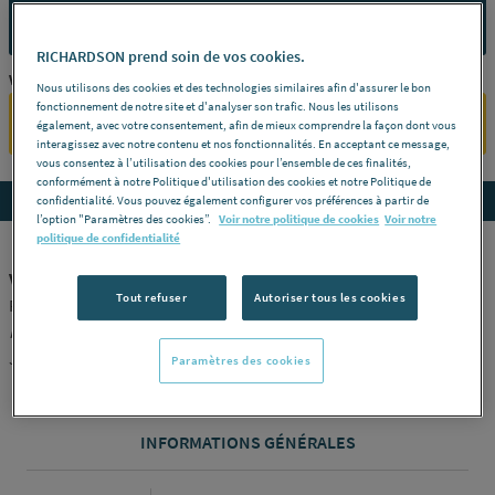
CONTACTEZ-NOUS
RICHARDSON prend soin de vos cookies.
Vous êtes un professionnel ?
Nous utilisons des cookies et des technologies similaires afin d'assurer le bon
fonctionnement de notre site et d'analyser son trafic. Nous les utilisons
SE CONNECTER
également, avec votre consentement, afin de mieux comprendre la façon dont vous
interagissez avec notre contenu et nos fonctionnalités. En acceptant ce message,
vous consentez à l’utilisation des cookies pour l’ensemble de ces finalités,
conformément à notre Politique d'utilisation des cookies et notre Politique de
Accedez aux détails du produit
confidentialité. Vous pouvez également configurer vos préférences à partir de
l’option "Paramètres des cookies”.
Voir notre politique de cookies
Voir notre
politique de confidentialité
VANNE THERMOSTATIQUE - Low H2O
Tout refuser
Autoriser tous les cookies
Filetage extérieur m24 -
Désignation
Vanne Jaga pro droite -
Modèle
Bitube -
Référence
5094.4414
JAGA DISTRIBUTION [5094.4414]
Paramètres des cookies
INFORMATIONS GÉNÉRALES