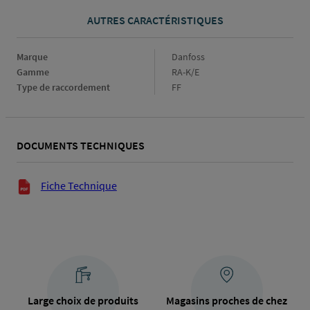
AUTRES CARACTÉRISTIQUES
Marque
Marque
Danfoss
Gamme
Gamme
RA-K/E
Type de raccordement
Type
FF
de
raccordement
DOCUMENTS TECHNIQUES
Documents techniques
Fiche Technique
Large choix de produits
Magasins proches de chez