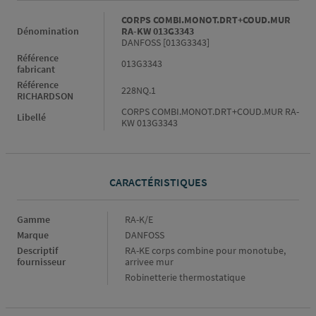
Informations générales
CORPS COMBI.MONOT.DRT+COUD.MUR
Dénomination
RA-KW 013G3343
DANFOSS [013G3343]
Référence
013G3343
fabricant
Référence
228NQ.1
RICHARDSON
CORPS COMBI.MONOT.DRT+COUD.MUR RA-
Libellé
KW 013G3343
CARACTÉRISTIQUES
Caractéristiques
Gamme
RA-K/E
Marque
DANFOSS
Descriptif
RA-KE corps combine pour monotube,
fournisseur
arrivee mur
Robinetterie thermostatique