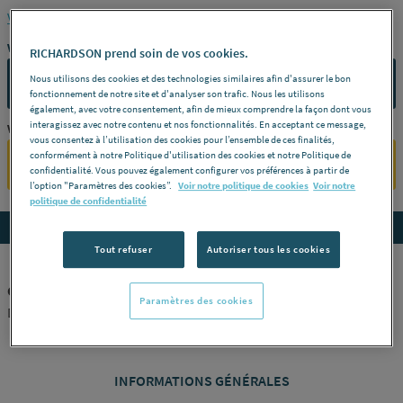
Voir la description complète
Vous avez un projet ?
RICHARDSON prend soin de vos cookies.
Nous utilisons des cookies et des technologies similaires afin d'assurer le bon
CONTACTEZ-NOUS
fonctionnement de notre site et d'analyser son trafic. Nous les utilisons
également, avec votre consentement, afin de mieux comprendre la façon dont vous
interagissez avec notre contenu et nos fonctionnalités. En acceptant ce message,
Vous êtes un professionnel ?
vous consentez à l’utilisation des cookies pour l’ensemble de ces finalités,
conformément à notre Politique d'utilisation des cookies et notre Politique de
SE CONNECTER
confidentialité. Vous pouvez également configurer vos préférences à partir de
l’option "Paramètres des cookies”.
Voir notre politique de cookies
Voir notre
politique de confidentialité
Accedez aux détails du produit
Tout refuser
Autoriser tous les cookies
CORPS COMBI.MONOT.DRT+COUD.MUR RA-KW 013G3343
Paramètres des cookies
DANFOSS [013G3343]
INFORMATIONS GÉNÉRALES