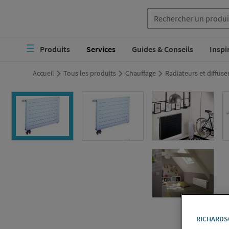
Aller
au
Navigation
contenu
Produits
Services
Guides & Conseils
Inspi
principale
principal
Accueil
Tous les produits
Chauffage
Radiateurs et diffus
RICHARDSO