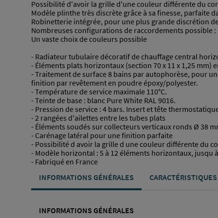
Possibilité d'avoir la grille d'une couleur différente du co
Modèle plinthe très discrète grâce à sa finesse, parfaite 
Robinetterie intégrée, pour une plus grande discrétion d
Nombreuses configurations de raccordements possible : p
Un vaste choix de couleurs possible
- Radiateur tubulaire décoratif de chauffage central horizo
- Éléments plats horizontaux (section 70 x 11 x 1,25 mm) 
- Traitement de surface 8 bains par autophorèse, pour une
finition par revêtement en poudre époxy/polyester.
- Température de service maximale 110°C.
- Teinte de base : blanc Pure White RAL 9016.
- Pression de service : 4 bars. Insert et tête thermostatiqu
- 2 rangées d'ailettes entre les tubes plats
- Éléments soudés sur collecteurs verticaux ronds Ø 38 m
- Carénage latéral pour une finition parfaite
- Possibilité d avoir la grille d une couleur différente du 
- Modèle horizontal : 5 à 12 éléments horizontaux, jusqu à
- Fabriqué en France
INFORMATIONS GÉNÉRALES
CARACTÉRISTIQUES
INFORMATIONS GÉNÉRALES