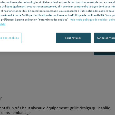
074-
 des cookies et des technologies similaires afin d'assurer le bon fonctionnement de notre site et 
les utilisons également, avec votre consentement, afin de mieux comprendre la façon dont vous int
 et nos fonctionnalités. En acceptant ce message, vous consentez à l’utilisation des cookies pour 
ACOVA VL
formément à notre Politique d'utilisation des cookies et notre Politique de confidentialité. Vous 
ACOVA-ZEHN
 préférences à partir de l’option "Paramètres des cookies”.
Voir notre politique de cookies
Voir 
alité
Voir la desc
Vous avez un p
s des cookies
Tout refuser
Autoriser tou
C
f
t d'un très haut niveau d'équipement : grille design qui habille
és dans l'emballage