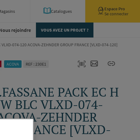
Espace Pro
Magasins
Catalogues
Se connecter
Nous rejoindre
VOUS AVEZ UN PROJET ?
C VLXD-074-120 ACOVA-ZEHNDER GROUP FRANCE [VLXD-074-120]
ACOVA
REF : 230E1
.FASSANE PACK EC H
1W BLC VLXD-074-
 ACOVA-ZEHNDER
UP FRANCE [VLXD-