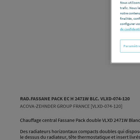
Nous utilisons
trafic. Nous 
notre contenu
finalités, con
configurer vos
de confidenti
Paramètre
RAD.FASSANE PACK EC H 2471W BLC. VLXD-074-120
ACOVA-ZEHNDER GROUP FRANCE [VLXD-074-120]
Chauffage central Fassane Pack double VLXD 2471W Blanc
Des radiateurs horizontaux compacts doubles qui disposen
le dessus du radiateur, tête thermostatique et insert livr