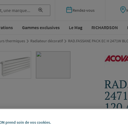
Rendez-vous
rations
Gammes exclusives
Le Mag
RICHARDSON
eurs thermiques
Radiateur décoratif
RAD.FASSANE PACK EC H 2471W BL
RAD
247
120
GRO
N prend soin de vos cookies.