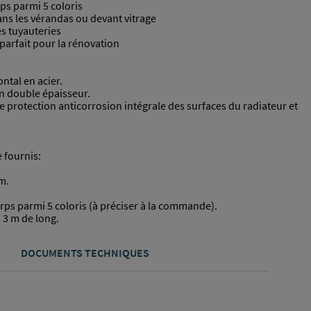
rps parmi 5 coloris
dans les vérandas ou devant vitrage
es tuyauteries
arfait pour la rénovation
ntal en acier.
en double épaisseur.
 protection anticorrosion intégrale des surfaces du radiateur et
e fournis:
m.
corps parmi 5 coloris (à préciser à la commande).
 3 m de long.
DOCUMENTS TECHNIQUES