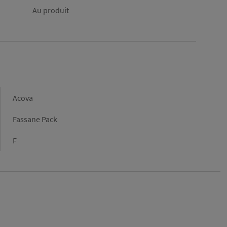
Au produit
Marque
Acova
Gamme
Fassane Pack
Type
F
de
raccordement