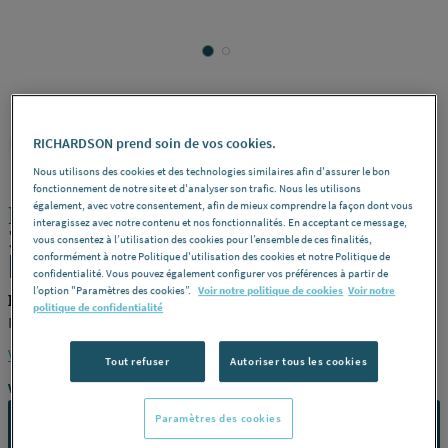
FINIMETAL
REF : 228Y2
RICHARDSON prend soin de vos cookies.
Nous utilisons des cookies et des technologies similaires afin d'assurer le bon
fonctionnement de notre site et d'analyser son trafic. Nous les utilisons
également, avec votre consentement, afin de mieux comprendre la façon dont vous
RAD.REGG. 3010 COMP. 33K 300X1600
interagissez avec notre contenu et nos fonctionnalités. En acceptant ce message,
33K300 1600 FINIMETAL - RADSON
vous consentez à l’utilisation des cookies pour l’ensemble de ces finalités,
[33K300 1600]
conformément à notre Politique d'utilisation des cookies et notre Politique de
confidentialité. Vous pouvez également configurer vos préférences à partir de
l’option "Paramètres des cookies”.
Voir notre politique de cookies
Voir notre
FINIMETAL 33K300 1600
politique de confidentialité
FINIMETAL - RADSON [33K300 1600]
Voir la description complète
Tout refuser
Autoriser tous les cookies
Vous avez un projet ?
Paramètres des cookies
CONTACTEZ-NOUS