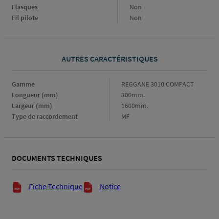
Flasques
Non
Fil pilote
Non
AUTRES CARACTÉRISTIQUES
Gamme
Gamme
REGGANE 3010 COMPACT
Longueur (mm)
Longueur
300mm.
(mm)
Largeur (mm)
Largeur
1600mm.
(mm)
Type de raccordement
Type
MF
de
raccordement
DOCUMENTS TECHNIQUES
Documents techniques
Fiche Technique
Notice