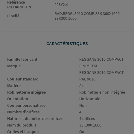
Référence
228Y2.4
RICHARDSON
RAD.REGG. 3010 COMP. 33K 300X1600
Libellé
33K300 1600
CARACTÉRISTIQUES
Caractéristiques
Famille fabricant
REGGANE 3010 COMPACT
Marque
FINIMETAL
REGGANE 3010 COMPACT
Couleur standard
RAL 9016
Matière
Acier
Robinetterie intégrée
Robinetterie non intégrée
Orientation
Horizontale
Couleur personalisée
Non
Nombre d'orifices
4
Nature et diamètre des orifices
4 orifices
Nom du produit
33K300 1600
Grilles et flasques
Oui