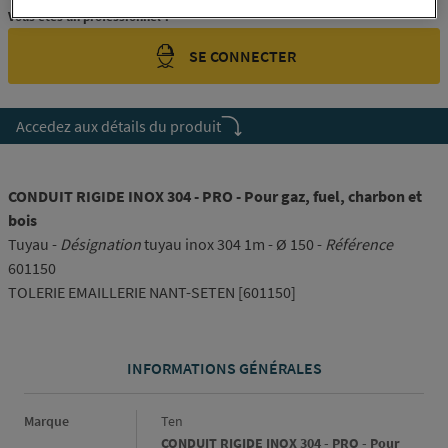
Vous êtes un professionnel ?
SE CONNECTER
Accedez aux détails du produit
CONDUIT RIGIDE INOX 304 - PRO - Pour gaz, fuel, charbon et
bois
Tuyau -
Désignation
tuyau inox 304 1m - Ø 150 -
Référence
601150
TOLERIE EMAILLERIE NANT-SETEN [601150]
INFORMATIONS GÉNÉRALES
Informations générales
Marque
Ten
CONDUIT RIGIDE INOX 304 - PRO - Pour