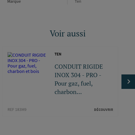
Marque
Marque
Ten
Voir aussi
TEN
CONDUIT RIGIDE
INOX 304 - PRO -
Pour gaz, fuel,
charbon...
REF 183M9
REF 1
DÉCOUVRIR