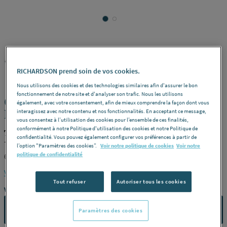
TEN
REF : 2855B
RICHARDSON prend soin de vos cookies.
Nous utilisons des cookies et des technologies similaires afin d'assurer le bon
fonctionnement de notre site et d'analyser son trafic. Nous les utilisons
CONDUIT RIGIDE INOX 304 - PRO -
également, avec votre consentement, afin de mieux comprendre la façon dont vous
Pour gaz, fuel, charbon et bois
interagissez avec notre contenu et nos fonctionnalités. En acceptant ce message,
vous consentez à l’utilisation des cookies pour l’ensemble de ces finalités,
conformément à notre Politique d'utilisation des cookies et notre Politique de
TEN 601150
confidentialité. Vous pouvez également configurer vos préférences à partir de
Tuyau -
Désignation
tuyau inox 304 1m - Ø 150 -
Référence
l’option "Paramètres des cookies”.
Voir notre politique de cookies
Voir notre
politique de confidentialité
601150
Voir la description complète
Tout refuser
Autoriser tous les cookies
Vous avez un projet ?
CONTACTEZ-NOUS
Paramètres des cookies