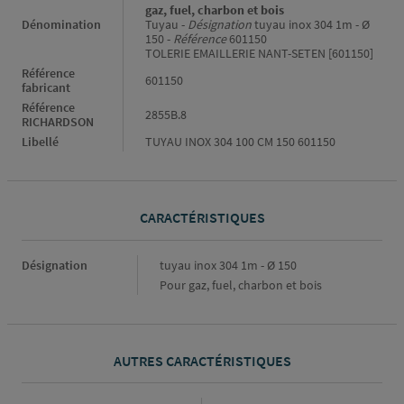
gaz, fuel, charbon et bois
Dénomination
Tuyau -
Désignation
tuyau inox 304 1m - Ø
150 -
Référence
601150
TOLERIE EMAILLERIE NANT-SETEN [601150]
Référence
601150
fabricant
Référence
2855B.8
RICHARDSON
Libellé
TUYAU INOX 304 100 CM 150 601150
CARACTÉRISTIQUES
Caractéristiques
Désignation
tuyau inox 304 1m - Ø 150
Pour gaz, fuel, charbon et bois
AUTRES CARACTÉRISTIQUES