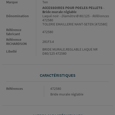
Informations générales
Marque
Ten
ACCESSOIRES POUR POELES PELLETS -
Bride murale réglable
Dénomination
Laqué noir -
Diamètre
Ø 80/125 -
Références
472580
TOLERIE EMAILLERIE NANT-SETEN [472580]
Référence
472580
fabricant
Référence
281F3.4
RICHARDSON
BRIDE MURALE.REGLABLE LAQUE NR
Libellé
D80/125 472580
CARACTÉRISTIQUES
Caractéristiques
Références
472580
Bride murale réglable