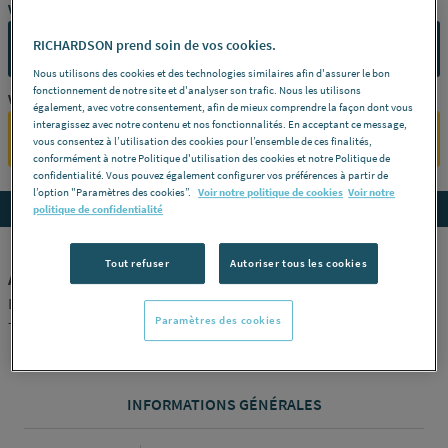
Vous avez un projet ?
RICHARDSON prend soin de vos cookies.
CONTACTEZ-NOUS
Nous utilisons des cookies et des technologies similaires afin d'assurer le bon
fonctionnement de notre site et d'analyser son trafic. Nous les utilisons
Vous êtes un professionnel ?
également, avec votre consentement, afin de mieux comprendre la façon dont vous
interagissez avec notre contenu et nos fonctionnalités. En acceptant ce message,
SE CONNECTER
vous consentez à l’utilisation des cookies pour l’ensemble de ces finalités,
conformément à notre Politique d'utilisation des cookies et notre Politique de
confidentialité. Vous pouvez également configurer vos préférences à partir de
l’option "Paramètres des cookies”.
Voir notre politique de cookies
Voir notre
Accedez aux détails du produit
politique de confidentialité
Tout refuser
Autoriser tous les cookies
ACCESSOIRES POUR POELES PELLETS - Bride murale réglable
Laqué noir -
Diamètre
Ø 80/125 -
Références
472580
Paramètres des cookies
TOLERIE EMAILLERIE NANT-SETEN [472580]
INFORMATIONS GÉNÉRALES