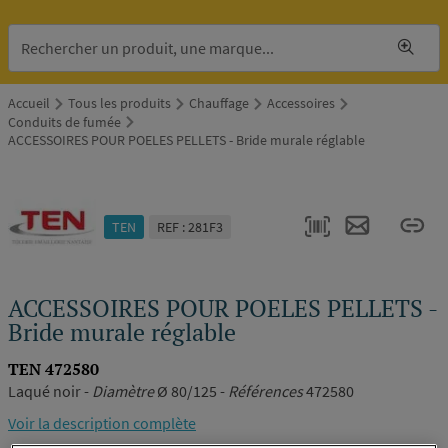
Accueil
Tous les produits
Chauffage
Accessoires
Conduits de fumée
ACCESSOIRES POUR POELES PELLETS - Bride murale réglable
TEN
REF : 281F3
ACCESSOIRES POUR POELES PELLETS -
Bride murale réglable
alle de
ains &
TEN 472580
oilettes
Laqué noir -
Diamètre
Ø 80/125 -
Références
472580
Voir la description complète