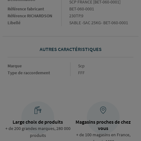
SCP FRANCE [BET-060-0001]
Référence fabricant
BET-060-0001
Référence RICHARDSON
230TP.9
Libellé
SABLE -SAC 25KG- BET-060-0001
AUTRES CARACTÉRISTIQUES
Marque
Marque
Scp
Type de raccordement
Type
FFF
de
raccordement
Large choix de produits
Magasins proches de chez
vous
+ de 200 grandes marques, 280 000
+ de 100 magasins en France,
produits