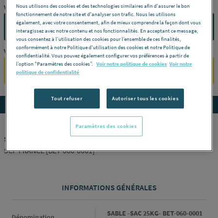
Nous utilisons des cookies et des technologies similaires afin d'assurer le bon
Vous avez un projet ?
fonctionnement de notre site et d'analyser son trafic. Nous les utilisons
également, avec votre consentement, afin de mieux comprendre la façon dont vous
CONTACTEZ-NOUS
interagissez avec notre contenu et nos fonctionnalités. En acceptant ce message,
vous consentez à l’utilisation des cookies pour l’ensemble de ces finalités,
conformément à notre Politique d'utilisation des cookies et notre Politique de
Vous êtes un professionnel ?
confidentialité. Vous pouvez également configurer vos préférences à partir de
l’option "Paramètres des cookies”.
Voir notre politique de cookies
Voir notre
SE CONNECTER
politique de confidentialité
Tout refuser
Autoriser tous les cookies
Accedez aux détails du produit
Paramètres des cookies
SABLE -SAC 25KG- BET-060-0001
SCP FRANCE [BET-060-0001]
INFORMATIONS GÉNÉRALES
Informations générales
SABLE -SAC 25KG- BET-060-0001
Dénomination