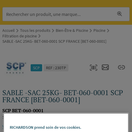
Accueil
Tous les produits
Bien-Être & Piscine
Piscine
Filtration de piscine
SABLE -SAC 25KG- BET-060-0001 SCP FRANCE [BET-060-0001]
SCP
REF : 230TP
SABLE -SAC 25KG- BET-060-0001 SCP
FRANCE [BET-060-0001]
SCP BET-060-0001
SCP FRANCE [BET-060-0001]
Voir la description complète
RICHARDSON prend soin de vos cookies.