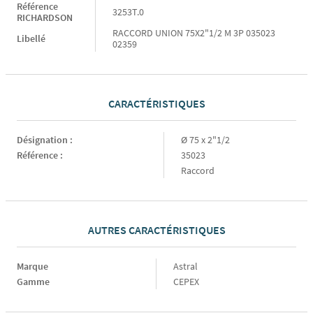
Référence
3253T.0
RICHARDSON
RACCORD UNION 75X2"1/2 M 3P 035023
Libellé
02359
CARACTÉRISTIQUES
Caractéristiques
Désignation :
Ø 75 x 2"1/2
Référence :
35023
Raccord
AUTRES CARACTÉRISTIQUES
Marque
Marque
Astral
Gamme
Gamme
CEPEX