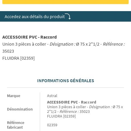
Accedez aux détails du produit
ACCESSOIRE PVC - Raccord
Union 3 pièces à coller -
Désignation :
Ø 75 x 2"1/2 -
Référence :
35023
FLUIDRA [02359]
INFORMATIONS GÉNÉRALES
Informations générales
Marque
Astral
ACCESSOIRE PVC - Raccord
Union 3 pièces à coller -
Désignation :
Ø 75 x
Dénomination
2"1/2 -
Référence :
35023
FLUIDRA [02359]
Référence
02359
fabricant