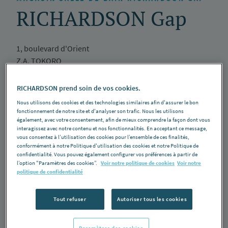
RICHARDSON Gap
1, boulevard d'Orient
Z.A. TOKORO
05000 Gap
RICHARDSON prend soin de vos cookies.
Voir la galerie
Nous utilisons des cookies et des technologies similaires afin d'assurer le bon
fonctionnement de notre site et d'analyser son trafic. Nous les utilisons
Salle d'exposition
également, avec votre consentement, afin de mieux comprendre la façon dont vous
interagissez avec notre contenu et nos fonctionnalités. En acceptant ce message,
vous consentez à l’utilisation des cookies pour l’ensemble de ces finalités,
04 92 52 89 65
conformément à notre Politique d'utilisation des cookies et notre Politique de
confidentialité. Vous pouvez également configurer vos préférences à partir de
Lundi
: 08h00 - 12h00 et de 14h00 - 18h00
l’option "Paramètres des cookies”.
Voir notre politique de cookies
Voir notre
Mardi
: 08h00 - 12h00 et de 14h00 - 18h00
politique de confidentialité
Mercredi
: 08h00 - 12h00 et de 14h00 - 18h00
Jeudi
: 08h00 - 12h00 et de 14h00 - 18h00
Tout refuser
Autoriser tous les cookies
Vendredi
: 08h00 - 12h00 et de 14h00 - 18h00