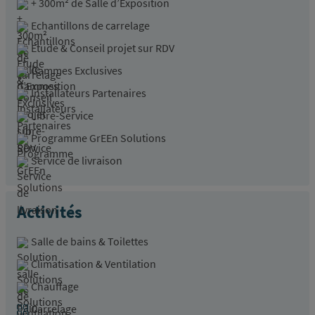
+ 300m² de Salle d’Exposition
Echantillons de carrelage
Etude & Conseil projet sur RDV
Gammes Exclusives
Installateurs Partenaires
Libre-Service
Programme GrEEn Solutions
Service de livraison
Activités
Salle de bains & Toilettes
Climatisation & Ventilation
Chauffage
Carrelage