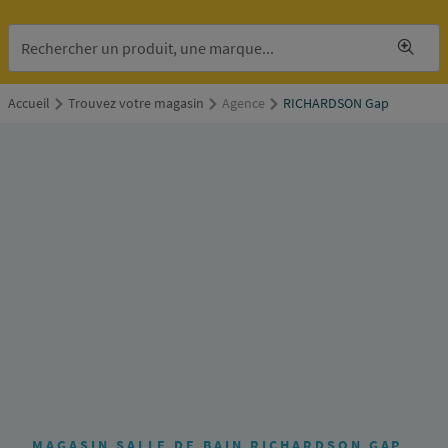
Accueil
Trouvez votre magasin
Agence
RICHARDSON Gap
RICHARDSON
Gap
1,
boulevard
d'Orient
Z.A.
TOKORO
05000
Gap
Itinéraire
MAGASIN SALLE DE BAIN RICHARDSON GAP