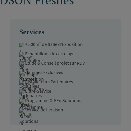
Services
+ 500m² de Salle d’Exposition
Echantillons de carrelage
Etude & Conseil projet sur RDV
Gammes Exclusives
Installateurs Partenaires
Libre-Service
Programme GrEEn Solutions
Service de livraison