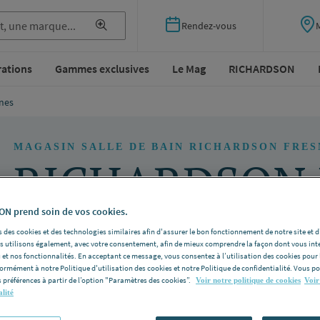
Rendez-vous
rations
Gammes exclusives
Le Mag
RICHARDSON
nes
MAGASIN SALLE DE BAIN RICHARDSON FRES
RICHARDSON 
N prend soin de vos cookies.
 des cookies et des technologies similaires afin d'assurer le bon fonctionnement de notre site et 
Cerisaie 203
les utilisons également, avec votre consentement, afin de mieux comprendre la façon dont vous int
 et nos fonctionnalités. En acceptant ce message, vous consentez à l’utilisation des cookies pour 
6, avenue de Stalingrad
formément à notre Politique d'utilisation des cookies et notre Politique de confidentialité. Vous 
94260 Fresnes
 préférences à partir de l’option "Paramètres des cookies”.
Voir notre politique de cookies
Voir
alité
Voir la galerie