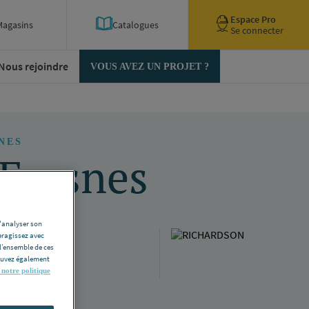
Espace Pro
Magasins
Catalogues
Se connecter
Nous rejoindre
VOUS AVEZ UN PROJET ?
NES
Fresnes
d'analyser son
eragissez avec
l’ensemble de ces
pouvez également
 notre politique