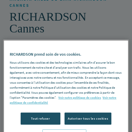
CANNES
RICHARDSON
Cannes
115, chemin de Provence
06250 Mougins
RICHARDSON prend soin de vos cookies.
Nous utilisons des cookies et des technologies similaires afin d'assurer le bon
Voir la galerie
fonctionnement de notre site et d'analyser son trafic. Nous les utilisons
également, avec votre consentement, afin de mieux comprendre la façon dont vous
interagissez avec notre contenu et nos fonctionnalités. En acceptant ce message,
Salle d'exposition
vous consentez à l’utilisation des cookies pour l’ensemble de ces finalités,
conformément à notre Politique d'utilisation des cookies et notre Politique de
04 93 46 45 45
confidentialité. Vous pouvez également configurer vos préférences à partir de
l’option "Paramètres des cookies”.
Voir notre politique de cookies
Voir notre
Lundi
: 08h00 - 12h00 et de 14h00 - 17h30
politique de confidentialité
Mardi
: 08h00 - 12h00 et de 14h00 - 17h30
Mercredi
: 08h00 - 12h00 et de 14h00 - 17h30
Tout refuser
Autoriser tous les cookies
Jeudi
: 08h00 - 12h00 et de 14h00 - 17h30
Vendredi
: 08h00 - 12h00 et de 14h00 - 17h30