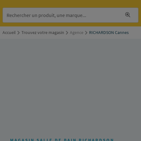
Accueil
Trouvez votre magasin
Agence
RICHARDSON Cannes
RICHARDSON
Cannes
115,
chemin
de
Provence
06250
Mougins
Itinéraire
MAGASIN SALLE DE BAIN RICHARDSON