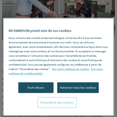
RICHARDSON prend soin de vos cookies.
Nous utilisons des cookies et des technologies similaires afin d'assurer le bon
fonctionnement de notre site et d'analyser son trafic. Nous les utilisons
également, avec votre consentement, afin de mieux comprendre la façon dont vous
Donner vie aux projets
interagissez avec notre contenu et nos fonctionnalités. En acceptant ce message,
vous consentez à l’utilisation des cookies pour l’ensemble de ces finalités,
conformément à notre Politique d'utilisation des cookies et notre Politique de
confidentialité. Vous pouvez également configurer vos préférences à partir de
l’option "Paramètres des cookies”.
Voir notre politique de cookies
Voir notre
Nos salles d’exposition reçoivent un large public composé
politique de confidentialité
principalement de particuliers mais aussi de professionnels.
Notre objectif : construire ensemble leur projet de salles de
Tout refuser
Autoriser tous les cookies
bains et répondre à leurs besoins de carrelages et produits
complémentaires. Le vendeurs expo les accompagne à chaque
étape : écoute et analyse des besoins, choix des produits et mise
Paramètres des cookies
en relation avec les professionnels installateurs. A la fois
commercial technique et conseil déco, il fait vivre l’espace