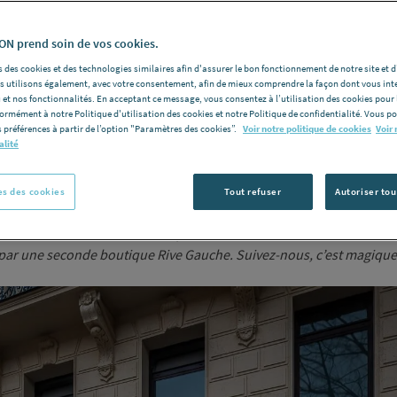
N prend soin de vos cookies.
 des cookies et des technologies similaires afin d'assurer le bon fonctionnement de notre site et 
les utilisons également, avec votre consentement, afin de mieux comprendre la façon dont vous int
 et nos fonctionnalités. En acceptant ce message, vous consentez à l’utilisation des cookies pour 
formément à notre Politique d'utilisation des cookies et notre Politique de confidentialité. Vous 
 préférences à partir de l’option "Paramètres des cookies”.
Voir notre politique de cookies
Voir 
alité
s des cookies
Tout refuser
Autoriser tou
plus beaux boulevards de Paris, que RICHARDSON et vous vous emmè
i, par une seconde boutique Rive Gauche. Suivez-nous, c’est magiq