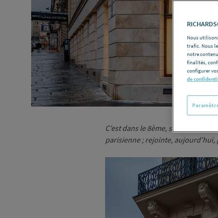
RICHARDSO
Nous utilisons
trafic. Nous 
notre contenu
finalités, con
configurer vos
de confidenti
Paramètre
C’est dans le 8ème, sur l’un des 
parisienne ; rejointe, aujourd’hu