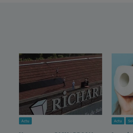
Actu
Actu
So