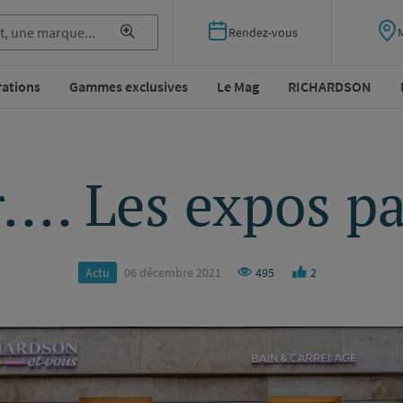
Rendez-vous
rations
Gammes exclusives
Le Mag
RICHARDSON
... Les expos p
Actu
06 décembre 2021
495
2