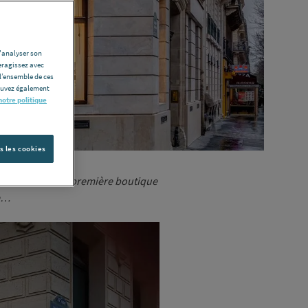
d'analyser son
eragissez avec
l’ensemble de ces
pouvez également
notre politique
s les cookies
ne découvrir sa première boutique
ue…