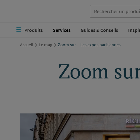
Aller
au
Navigation
contenu
Produits
Services
Guides & Conseils
Inspi
principale
principal
Accueil
Le mag
Zoom sur.... Les expos parisiennes
Zoom sur.