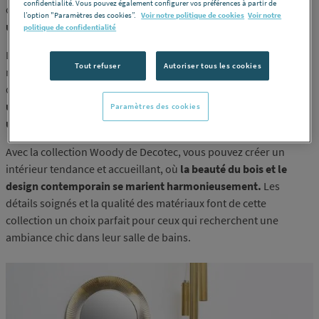
confidentialité. Vous pouvez également configurer vos préférences à partir de
collection harmonise avec élégance rythme et texture, créant
l’option "Paramètres des cookies”.
Voir notre politique de cookies
Voir notre
une atmosphère chaleureuse et unique.
politique de confidentialité
L'authentique chic se reflète dans les façades des tiroirs en bois
Tout refuser
Autoriser tous les cookies
rainuré, sublimées par des poignées en métal noir à la fois
design et pratiques. La combinaison du bois et du noir mat crée
un équilibre parfait entre modernité et intemporalité
, ajoutant
Paramètres des cookies
une touche de sophistication à votre espace.
Avec la collection Woody de Decotec, vous pouvez créer un
intérieur tendance et accueillant, où
la beauté du bois et le
design contemporain se marient harmonieusement.
Les
détails soignés et la qualité des matériaux font de cette
collection un choix parfait pour ceux qui recherchent une
ambiance chic dans leur salle de bains.