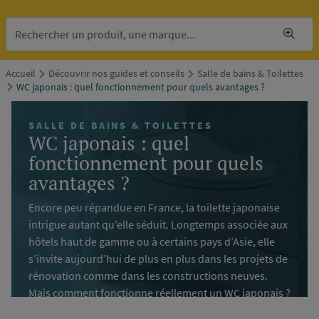
Accueil
Découvrir nos guides et conseils
Salle de bains & Toilettes
WC japonais : quel fonctionnement pour quels avantages ?
SALLE DE BAINS & TOILETTES
WC japonais : quel
fonctionnement pour quels
avantages ?
Encore peu répandue en France, la toilette japonaise
intrigue autant qu’elle séduit. Longtemps associée aux
hôtels haut de gamme ou à certains pays d’Asie, elle
s’invite aujourd’hui de plus en plus dans les projets de
rénovation comme dans les constructions neuves.
Mais comment fonctionne réellement un WC japonais ?
Quels sont ses avantages au quotidien ? Et est-ce une