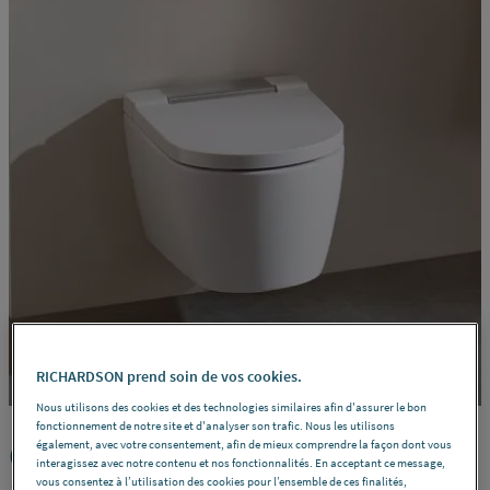
RICHARDSON prend soin de vos cookies.
Nous utilisons des cookies et des technologies similaires afin d'assurer le bon
fonctionnement de notre site et d'analyser son trafic. Nous les utilisons
Qu’est-ce qu’une toilette
également, avec votre consentement, afin de mieux comprendre la façon dont vous
interagissez avec notre contenu et nos fonctionnalités. En acceptant ce message,
vous consentez à l’utilisation des cookies pour l’ensemble de ces finalités,