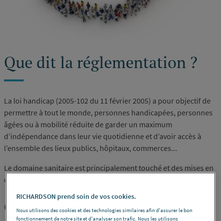
Que dit la réglementation ?
La loi handicap (2005-102 du 11 février 2005) a pour objectif de
permettre à tout le monde, personnes handicapées, personnes
âgées ou à mobilité réduite de garder un maximum
d’indépendance dans leur vie quotidienne et d’avoir accès à
l’ensemble des lieux publics, hôpitaux, commerces...
Le domaine sanitaire est principalement touché et des mises en
conformité sont nécessaires et obligatoires.
RICHARDSON prend soin de vos cookies.
Quelques dates :
Nous utilisons des cookies et des technologies similaires afin d'assurer le bon
fonctionnement de notre site et d'analyser son trafic. Nous les utilisons