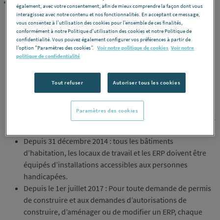
également, avec votre consentement, afin de mieux comprendre la façon dont vous
interagissez avec notre contenu et nos fonctionnalités. En acceptant ce message,
Depuis le 1er janvier 2007 : pour toute demande de permis
vous consentez à l’utilisation des cookies pour l’ensemble de ces finalités,
conformément à notre Politique d'utilisation des cookies et notre Politique de
de construire dans les ERP (établissement recevant du
confidentialité. Vous pouvez également configurer vos préférences à partir de
public) neufs, une salle d’eau doit être conçue et équipée
l’option "Paramètres des cookies”.
Voir notre politique de cookies
Voir notre
politique de confidentialité
de manière à permettre l’accès, par des aménagements
simples, à une personne handicapée.
Depuis le 1er janvier 2010 : idem pour les bâtiments
Tout refuser
Autoriser tous les cookies
d’habitation et logements individuels.
Depuis le 1er janvier 2011 : obligation aux ERP existants,
Paramètres des cookies
autre que la 5ème catégorie, d’avoir effectué un diagnostic
des conditions d’accessibilité.
Depuis 31 décembre 2014 : tous les bâtiments
d’habitation, les locaux de travail et les ERP doivent être
équipés d’installations accessibles aux personnes
handicapées.
Depuis le 1er juillet 2017 : Pour toute demande de permis
de construire et aux demandes d’autorisations de
construire, d’aménager ou de modifier un ERP, chaque