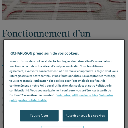
Fonctionnement d’un
plancher chauffant : deux
options distinctes
RICHARDSON prend soin de vos cookies.
Nous utilisons des cookies et des technologies similaires afin d'assurer le bon
fonctionnement de notre site et d'analyser son trafic. Nous les utilisons
également, avec votre consentement, afin de mieux comprendre la façon dont vous
interagissez avec notre contenu et nos fonctionnalités. En acceptant ce message,
Comme son nom l’indique, le chauffage au sol
émet de la
vous consentez à l’utilisation des cookies pour l’ensemble de ces finalités,
chaleur par rayonnement
, à travers la surface du sol. Le
conformément à notre Politique d'utilisation des cookies et notre Politique de
fonctionnement du chauffage au sol repose sur l’installation
confidentialité. Vous pouvez également configurer vos préférences à partir de
l’option "Paramètres des cookies”.
Voir notre politique de cookies
Voir notre
d’un long réseau de tubes ou câbles chauffants. Ces derniers
politique de confidentialité
sont posés dans les différentes pièces du logement avant d’être
recouverts par une dalle et un revêtement de sol.
Tout refuser
Autoriser tous les cookies
La finition du revêtement de sol varie d’un intérieur à l’autre,