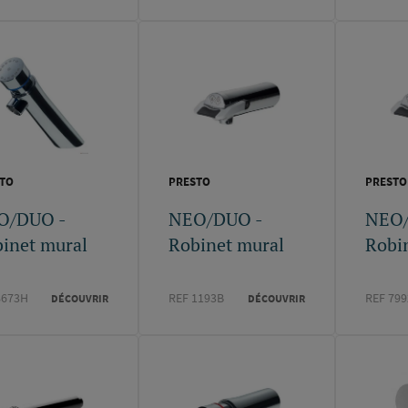
TO
PRESTO
PRESTO
O/DUO -
NEO/DUO -
NEO/
inet mural
Robinet mural
Robi
8673H
REF 1193B
REF 79
DÉCOUVRIR
DÉCOUVRIR