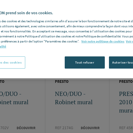
Nomb
e produits:
1331
N prend soin de vos cookies.
 des cookies et des technologies similaires afin d'assurer le bon fonctionnement de notre site et 
les utilisons également, avec votre consentement, afin de mieux comprendre la façon dont vous int
 et nos fonctionnalités. En acceptant ce message, vous consentez à l’utilisation des cookies pour 
formément à notre Politique d'utilisation des cookies et notre Politique de confidentialité. Vous 
 préférences à partir de l’option "Paramètres des cookies”.
Voir notre politique de cookies
Voir 
alité
s des cookies
Tout refuser
Autoriser tou
TO
PRESTO
PRESTO
O/DUO -
NEO/DUO -
PRE
inet mural
Robinet mural
2010 
mura
4702V
REF 2174G
REF 458
DÉCOUVRIR
DÉCOUVRIR