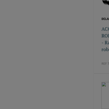
DELA
AC
RO
- R
rob
REF 