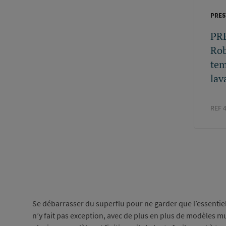
PRES
PR
Rob
tem
lav
REF 
Paginati
Se débarrasser du superflu pour ne garder que l’essentiel
n’y fait pas exception, avec de plus en plus de modèles mur