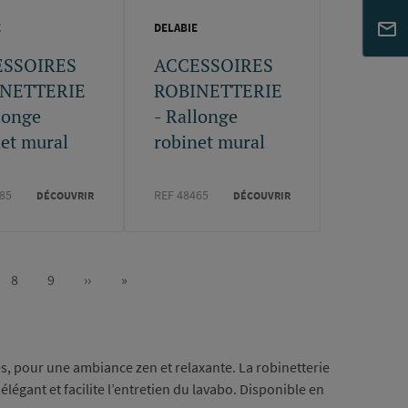
E
DELABIE
ESSOIRES
ACCESSOIRES
NETTERIE
ROBINETTERIE
longe
- Rallonge
et mural
robinet mural
85
REF 48465
DÉCOUVRIR
DÉCOUVRIR
8
9
››
»
e
Page
Page
Page
Dernière
suivante
page
es, pour une ambiance zen et relaxante. La robinetterie
légant et facilite l’entretien du lavabo. Disponible en