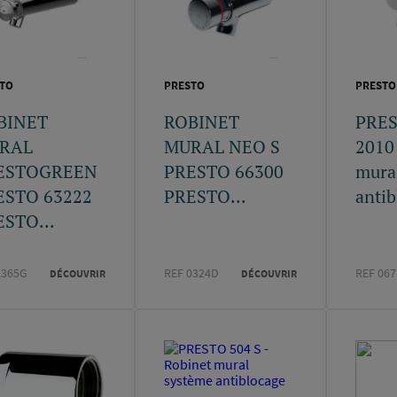
TO
PRESTO
PRESTO
BINET
ROBINET
PRE
RAL
MURAL NEO S
2010 
ESTOGREEN
PRESTO 66300
mura
ESTO 63222
PRESTO...
antib
STO...
2365G
REF 0324D
REF 067
DÉCOUVRIR
DÉCOUVRIR