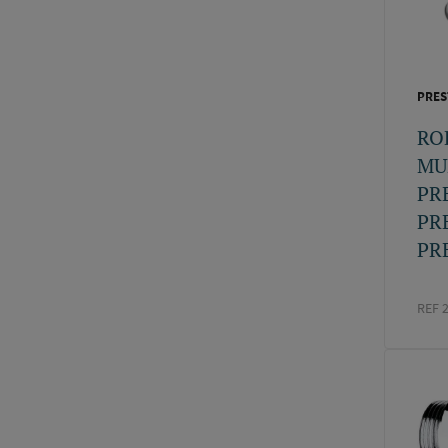
PRES
RO
MU
PR
PR
PRE
REF 