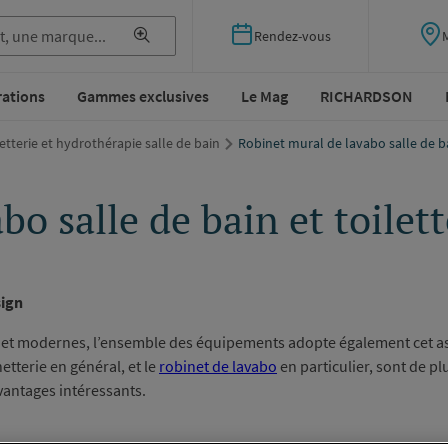
Rendez-vous
rations
Gammes exclusives
Le Mag
RICHARDSON
tterie et hydrothérapie salle de bain
Robinet mural de lavabo salle de ba
o salle de bain et toilett
sign
s et modernes, l’ensemble des équipements adopte également cet aspe
etterie en général, et le
robinet de lavabo
en particulier, sont de pl
avantages intéressants.