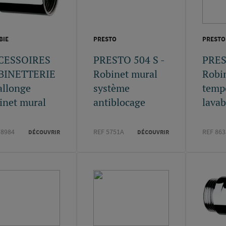
BIE
PRESTO
PRESTO
CESSOIRES
PRESTO 504 S -
PRES
BINETTERIE
Robinet mural
Robi
allonge
système
temp
inet mural
antiblocage
lava
78984
REF 5751A
REF 86
DÉCOUVRIR
DÉCOUVRIR