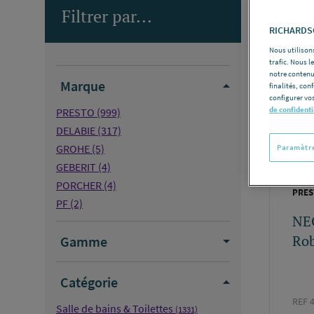
Filtrer par...
Nombre d
RICHARDSO
Nous utilisons
trafic. Nous 
notre contenu
Marque
finalités, con
configurer vos
de confidenti
PRESTO
(999)
DELABIE
(317)
GROHE
(5)
Paramètre
GEBERIT
(4)
PORCHER
(4)
PRES
PF
(2)
NE
Rob
Gamme
Catégorie
REF 
Salle de bains & Toilettes
(1331)