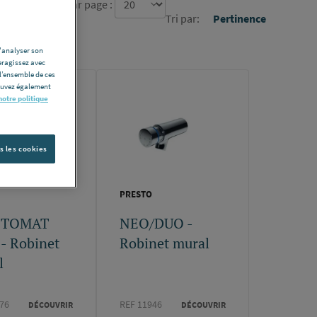
re d'élément par page :
Tri par:
Pertinence
d'analyser son
eragissez avec
l’ensemble de ces
pouvez également
notre politique
s les cookies
PRESTO
STOMAT
NEO/DUO -
- Robinet
Robinet mural
l
76
REF 11946
DÉCOUVRIR
DÉCOUVRIR