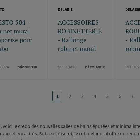
TO
DELABIE
DELABI
ESTO 504 -
ACCESSOIRES
ACC
inet mural
ROBINETTERIE
ROBI
porisé pour
- Rallonge
- Ral
abo
robinet mural
robin
4687A
REF 40428
REF 789
DÉCOUVRIR
DÉCOUVRIR
on
…
1
2
3
4
5
6
7
Page
Page
Page
Page
Page
Page
Pag
courante
, voici le credo des nouvelles salles de bains épurées et minimalist
aux et encastrés. Sobre et discret, le robinet mural offre un rendu é