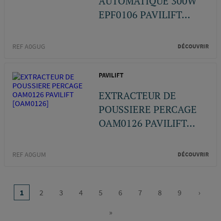
AUTOMATIQUE 300W
EPF0106 PAVILIFT...
REF A0GUG
DÉCOUVRIR
PAVILIFT
EXTRACTEUR DE
POUSSIERE PERCAGE
OAM0126 PAVILIFT...
REF A0GUM
DÉCOUVRIR
Pagination
…
1
2
3
4
5
6
7
8
9
›
Page
Page
Page
Page
Page
Page
Page
Page
Page
Page
courante
suivan
»
Dernière