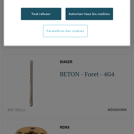
DETECTEUR DE
MATERIAUX STUD
Tout refuser
Autoriser tous les cookies
FIND. FMHT0-77407
BLACK...
Paramètres des cookies
REF 342GB
DÉCOUVRIR
DIAGER
BETON - Foret - 4G4
REF 350JJ
DÉCOUVRIR
REMS