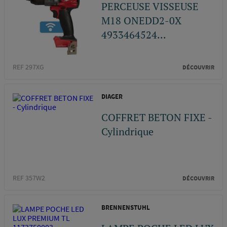
PERCEUSE VISSEUSE
M18 ONEDD2-0X
4933464524...
REF 297XG
DÉCOUVRIR
DIAGER
COFFRET BETON FIXE -
Cylindrique
REF 357W2
DÉCOUVRIR
BRENNENSTUHL