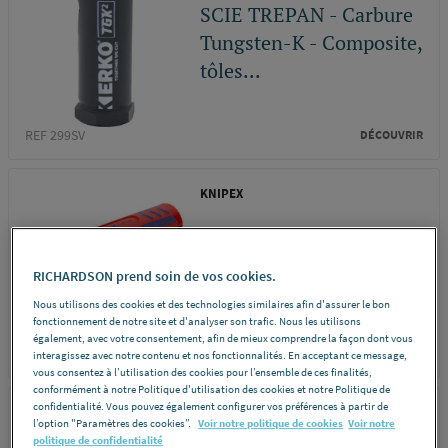
SCIE TREPAN - Carbure
Tungsten-K - Composite,
tôles...
REF 299SV
DÉCOUVRIR
KNIPEX
OUTIL A DEGAINER
CABLES DIAM 8-13MM
RICHARDSON prend soin de vos cookies.
1685125SB KNIPEX...
Nous utilisons des cookies et des technologies similaires afin d'assurer le bon
fonctionnement de notre site et d'analyser son trafic. Nous les utilisons
également, avec votre consentement, afin de mieux comprendre la façon dont vous
REF 450HZ
DÉCOUVRIR
interagissez avec notre contenu et nos fonctionnalités. En acceptant ce message,
vous consentez à l’utilisation des cookies pour l’ensemble de ces finalités,
conformément à notre Politique d'utilisation des cookies et notre Politique de
confidentialité. Vous pouvez également configurer vos préférences à partir de
STANLEY
l’option "Paramètres des cookies”.
Voir notre politique de cookies
Voir notre
politique de confidentialité