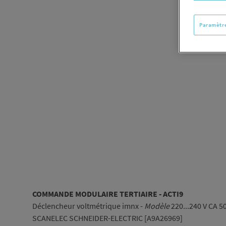
Paramètre
COMMANDE MODULAIRE TERTIAIRE - ACTI9
Déclencheur voltmétrique imnx -
Modèle
220...240 V CA 5
SCANELEC SCHNEIDER-ELECTRIC [A9A26969]