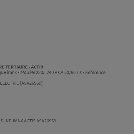
 TERTIAIRE - ACTI9
que imnx -
Modèle
220...240 V CA 50/60 Hz -
Référence
ELECTRIC [A9A26969]
S.IND.IMNX ACTI9 A9A26969