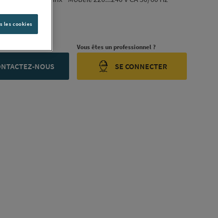
9A26969
s les cookies
ription complète
rojet ?
Vous êtes un professionnel ?
ONTACTEZ-NOUS
SE CONNECTER