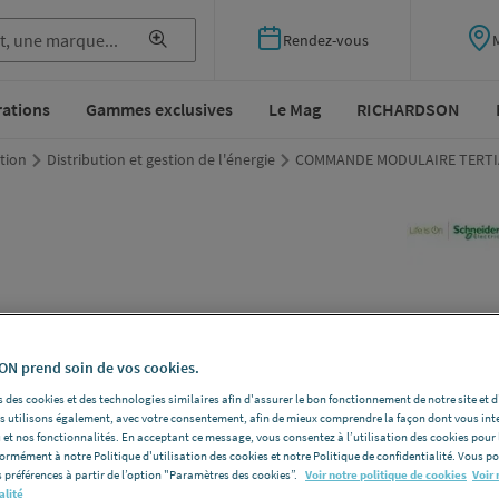
Rendez-vous
rations
Gammes exclusives
Le Mag
RICHARDSON
ution
Distribution et gestion de l'énergie
COMMANDE MODULAIRE TERTIA
CO
MOD
N prend soin de vos cookies.
 des cookies et des technologies similaires afin d'assurer le bon fonctionnement de notre site et 
ACT
les utilisons également, avec votre consentement, afin de mieux comprendre la façon dont vous int
 et nos fonctionnalités. En acceptant ce message, vous consentez à l’utilisation des cookies pour 
formément à notre Politique d'utilisation des cookies et notre Politique de confidentialité. Vous 
SCHNEIDE
 préférences à partir de l’option "Paramètres des cookies”.
Voir notre politique de cookies
Voir 
alité
Déclencheur