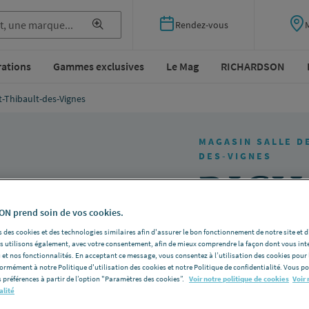
Rendez-vous
rations
Gammes exclusives
Le Mag
RICHARDSON
-Thibault-des-Vignes
MAGASIN SALLE D
DES-VIGNES
RIC
N prend soin de vos cookies.
Saint
 des cookies et des technologies similaires afin d'assurer le bon fonctionnement de notre site et 
les utilisons également, avec votre consentement, afin de mieux comprendre la façon dont vous int
 et nos fonctionnalités. En acceptant ce message, vous consentez à l’utilisation des cookies pour 
des-V
formément à notre Politique d'utilisation des cookies et notre Politique de confidentialité. Vous 
 préférences à partir de l’option "Paramètres des cookies”.
Voir notre politique de cookies
Voir 
alité