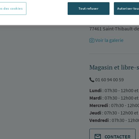
s des cookies
Tout refuser
Autoriser tou
5, rue de la Noue Guim
Z.I. de La Courtillière
77461 Saint-Thibault-d
Voir la galerie
Magasin et libre-
01 60 94 00 59
Lundi
: 07h30 - 12h00 et
Mardi
: 07h30 - 12h00 et
Mercredi
: 07h30 - 12h0
Jeudi
: 07h30 - 12h00 et
Vendredi
: 07h30 - 12h0
CONTACTER