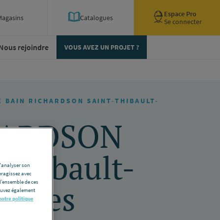
Espace Pro
Magasins
Catalogues
Se connecter
Nous rejoindre
VOUS AVEZ UN PROJET ?
E BAIN RICHARDSON SAINT-THIBAULT-
HARDSON
-Thibault-
d'analyser son
eragissez avec
l’ensemble de ces
ignes
pouvez également
notre politique